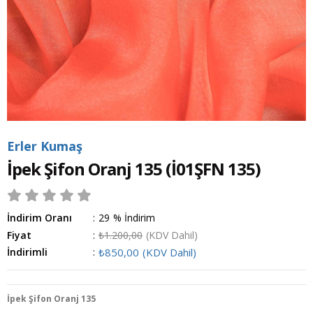
Erler Kumaş
İpek Şifon Oranj 135
(İ01ŞFN 135)
İndirim Oranı
:
29
%
İndirim
Fiyat
:
₺1.200,00
(KDV Dahil)
İndirimli
:
₺850,00
(KDV Dahil)
İpek Şifon Oranj 135