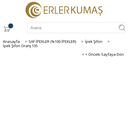
Anasayfa
>
SAF İPEKLER (%100 İPEKLER)
>
İpek Şifon
>
İpek Şifon Oranj 135
< < Önceki Sayfaya Dön