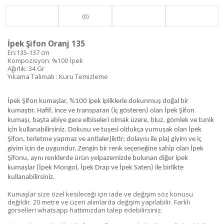
(0)
İpek Şifon Oranj 135
En:135-137 cm
Kompozisyon: %100 İpek
Ağırlık: 34 Gr
Yıkama Talimatı : Kuru Temizleme
İpek Şifon kumaşlar, %100 ipek ipliklerle dokunmuş doğal bir
kumaştır. Hafif, ince ve transparan (iç gösteren) olan İpek Şifon
kumaşı, başta abiye gece elbiseleri olmak üzere, bluz, gömlek ve tunik
için kullanabilirsiniz. Dokusu ve tuşesi oldukça yumuşak olan İpek
Şifon, terletme yapmaz ve antialerjiktir; dolayısı ile plaj giyim ve iç
giyim için de uygundur. Zengin bir renk seçeneğine sahip olan İpek
Şifonu, aynı renklerde ürün yelpazemizde bulunan diğer ipek
kumaşlar (İpek Mongol, İpek Drap ve İpek Saten) ile birlikte
kullanabilirsiniz.
Kumaşlar size özel kesileceği için iade ve değişim söz konusu
değildir. 20 metre ve üzeri alımlarda değişim yapılabilir. Farklı
görselleri whatsapp hattımızdan talep edebilirsiniz.