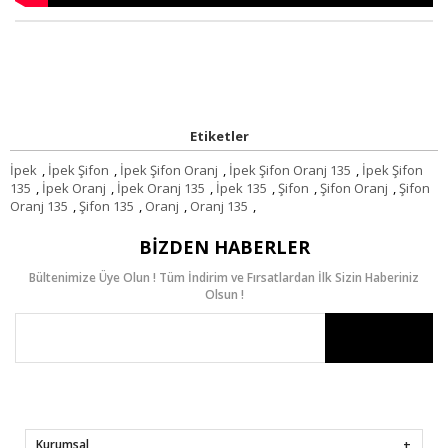
Etiketler
İpek
,
İpek Şifon
,
İpek Şifon Oranj
,
İpek Şifon Oranj 135
,
İpek Şifon
135
,
İpek Oranj
,
İpek Oranj 135
,
İpek 135
,
Şifon
,
Şifon Oranj
,
Şifon
Oranj 135
,
Şifon 135
,
Oranj
,
Oranj 135
,
BIZDEN HABERLER
Bültenimize Üye Olun ! Tüm İndirim ve Fırsatlardan İlk Sizin Haberiniz
Olsun !
Kurumsal