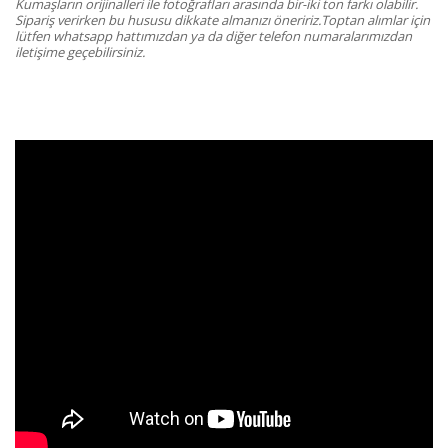
Kumaşların orijinalleri ile fotoğrafları arasında bir-iki ton farkı olabilir.
Sipariş verirken bu hususu dikkate almanızı öneririz.Toptan alımlar için
lütfen whatsapp hattımızdan ya da diğer telefon numaralarımızdan
iletişime geçebilirsiniz.