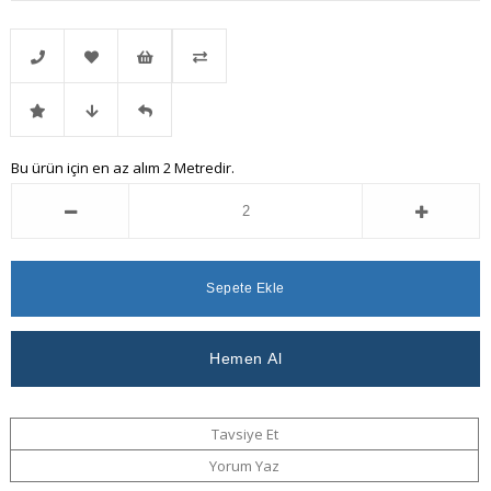
Telefonla
Favorilere
İstek
Karşılaştır
İndirimli
Fiyat
Gelince
Bu ürün için en az alım 2 Metredir.
Sipariş
Ekle
Listeme
Ürün
Düşünce
Haber
Ekle
Haber
Ver
Ver
Tavsiye Et
Yorum Yaz