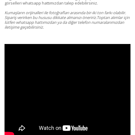
görselleri whatsapp hattımızdan talep edebilirsiniz.
Kumaşların orijinalleri ile fotoğrafları arasında bir-iki ton farkı olabilir.
Sipariş verirken bu hususu dikkate almanızı öneririz.Toptan alımlar için
lütfen whatsapp hattımızdan ya da diğer telefon numaralarımızdan
iletişime geçebilirsiniz.