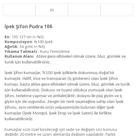
(0)
İpek Şifon Pudra 106
En:
135-137 cm (+-%5)
Kompozisyon
: %100 İpek
Ağırlık:
34 g/mt (+-%5)
Yıkama Talimatı :
Kuru Temizleme
Kullanım Alanı
:
Abiye gece elbiseleri olmak üzere, bluz, gömlek ve
tunik için kullanabilirsiniz.
İpek Şifon kumaşlar, %100 ipek ipliklerle dokunmuş doğal bir
kumaştır. Hafif, ince ve transparan (iç gösteren) olan İpek Şifon
kumaşı, başta abiye gece elbiseleri olmak üzere, bluz, gömlek ve tunik
için kullanabilirsiniz. Dokusu ve tuşesi oldukça yumuşak olan İpek
Şifon, terletme yapmaz ve antialerjiktir; dolayısı ile plaj giyim ve iç
giyim için de uygundur. Zengin bir renk seçeneğine sahip olan İpek
Şifonu, aynı renklerde ürün yelpazemizde bulunan diğer ipek
kumaşlar (İpek Mongol, İpek Drap ve İpek Saten) ile birlikte
kullanabilirsiniz.
Kumaşlar size özel kesileceği için iade ve değişim söz konusu
değildir. 20 metre ve üzeri alımlarda değişim yapılabilir. Farklı