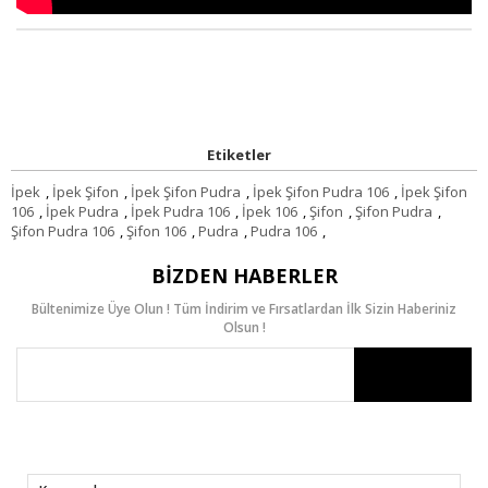
Etiketler
İpek
,
İpek Şifon
,
İpek Şifon Pudra
,
İpek Şifon Pudra 106
,
İpek Şifon
106
,
İpek Pudra
,
İpek Pudra 106
,
İpek 106
,
Şifon
,
Şifon Pudra
,
Şifon Pudra 106
,
Şifon 106
,
Pudra
,
Pudra 106
,
BIZDEN HABERLER
Bültenimize Üye Olun ! Tüm İndirim ve Fırsatlardan İlk Sizin Haberiniz
Olsun !