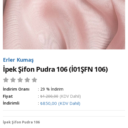
Erler Kumaş
İpek Şifon Pudra 106
(İ01ŞFN 106)
İndirim Oranı
:
29
%
İndirim
Fiyat
:
₺1.200,00
(KDV Dahil)
İndirimli
:
₺850,00
(KDV Dahil)
İpek Şifon Pudra 106