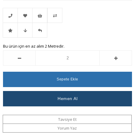
Telefonla
Favorilere
İstek
Karşılaştır
İndirimli
Fiyat
Gelince
Bu ürün için en az alım 2 Metredir.
Sipariş
Ekle
Listeme
Ürün
Düşünce
Haber
Ekle
Haber
Ver
Ver
Tavsiye Et
Yorum Yaz