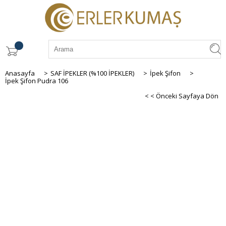
Anasayfa
>
SAF İPEKLER (%100 İPEKLER)
>
İpek Şifon
>
İpek Şifon Pudra 106
< < Önceki Sayfaya Dön