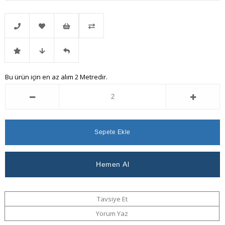
Telefonla
Favorilere
İstek
Karşılaştır
İndirimli
Fiyat
Gelince
Bu ürün için en az alım 2 Metredir.
Sipariş
Ekle
Listeme
Ürün
Düşünce
Haber
Ekle
Haber
Ver
Ver
Tavsiye Et
Yorum Yaz