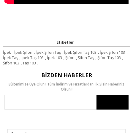
Etiketler
İpek
,
İpek Şifon
,
İpek Şifon Taş
,
İpek Şifon Taş 103
,
İpek Şifon 103
,
İpek Taş
,
İpek Taş 103
,
İpek 103
,
Şifon
,
Şifon Taş
,
Şifon Taş 103
,
Şifon 103
,
Taş 103
,
BIZDEN HABERLER
Bültenimize Üye Olun ! Tüm İndirim ve Fırsatlardan İlk Sizin Haberiniz
Olsun !