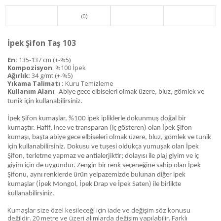
(0)
İpek Şifon Taş 103
En:
135-137 cm (+-%5)
Kompozisyon
: %100 İpek
Ağırlık:
34 g/mt (+-%5)
Yıkama Talimatı :
Kuru Temizleme
Kullanım Alanı
:
Abiye gece elbiseleri olmak üzere, bluz, gömlek ve
tunik için kullanabilirsiniz.
İpek Şifon kumaşlar, %100 ipek ipliklerle dokunmuş doğal bir
kumaştır. Hafif, ince ve transparan (iç gösteren) olan İpek Şifon
kumaşı, başta abiye gece elbiseleri olmak üzere, bluz, gömlek ve tunik
için kullanabilirsiniz. Dokusu ve tuşesi oldukça yumuşak olan İpek
Şifon, terletme yapmaz ve antialerjiktir; dolayısı ile plaj giyim ve iç
giyim için de uygundur. Zengin bir renk seçeneğine sahip olan İpek
Şifonu, aynı renklerde ürün yelpazemizde bulunan diğer ipek
kumaşlar (İpek Mongol, İpek Drap ve İpek Saten) ile birlikte
kullanabilirsiniz.
Kumaşlar size özel kesileceği için iade ve değişim söz konusu
değildir. 20 metre ve üzeri alımlarda değişim yapılabilir. Farklı