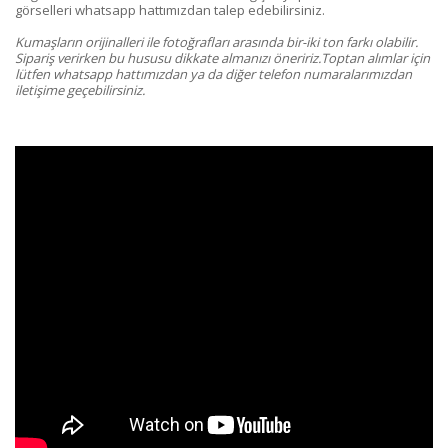
görselleri whatsapp hattımızdan talep edebilirsiniz.
Kumaşların orijinalleri ile fotoğrafları arasında bir-iki ton farkı olabilir.
Sipariş verirken bu hususu dikkate almanızı öneririz.Toptan alımlar için
lütfen whatsapp hattımızdan ya da diğer telefon numaralarımızdan
iletişime geçebilirsiniz.