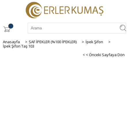
Anasayfa
>
SAF İPEKLER (%100 İPEKLER)
>
İpek Şifon
>
İpek Şifon Taş 103
< < Önceki Sayfaya Dön