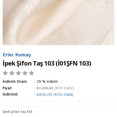
Erler Kumaş
İpek Şifon Taş 103
(İ01ŞFN 103)
İndirim Oranı
:
29
%
İndirim
Fiyat
:
₺1.200,00
(KDV Dahil)
İndirimli
:
₺850,00
(KDV Dahil)
İpek Şifon Taş 103