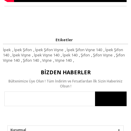
Etiketler
İpek
,
İpek Şifon
,
İpek Şifon Vişne
,
İpek Şifon Vişne 140
,
İpek Şifon
140
,
İpek Vişne
,
İpek Vişne 140
,
İpek 140
,
Şifon
,
Şifon Vişne
,
Şifon
Vişne 140
,
Şifon 140
,
Vişne
,
Vişne 140
,
BIZDEN HABERLER
Bültenimize Üye Olun ! Tüm İndirim ve Fırsatlardan İlk Sizin Haberiniz
Olsun !
Kurumsal