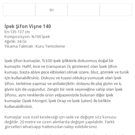
(0)
İpek Şifon Vişne 140
En:135-137 cm
Kompozisyon: %100 İpek
Ağırlık: 34 Gr
Yıkama Talimatı : Kuru Temizleme
İpek Şifon kumaşlar, %100 ipek ipliklerle dokunmuş doğal bir
kumaştır. Hafif, ince ve transparan (iç gösteren) olan İpek Şifon
kumaşı, başta abiye gece elbiseleri olmak üzere, bluz, gömlek ve tunik
için kullanabilirsiniz. Dokusu ve tuşesi oldukça yumuşak olan İpek
Şifon, terletme yapmaz ve antialerjiktir; dolayısı ile plaj giyim ve iç
giyim için de uygundur. Zengin bir renk seçeneğine sahip olan İpek
Şifonu, aynı renklerde ürün yelpazemizde bulunan diğer ipek
kumaşlar (İpek Mongol, İpek Drap ve İpek Saten) ile birlikte
kullanabilirsiniz.
Kumaşlar size özel kesileceği için iade ve değişim söz konusu
değildir. 20 metre ve üzeri alımlarda değişim yapılabilir. Farklı
görselleri whatsapp hattımızdan talep edebilirsiniz.