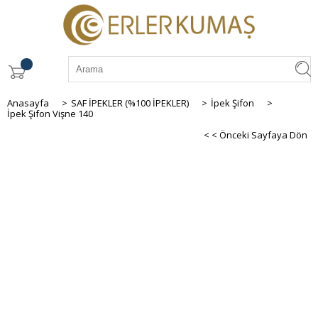
Anasayfa
>
SAF İPEKLER (%100 İPEKLER)
>
İpek Şifon
>
İpek Şifon Vişne 140
< < Önceki Sayfaya Dön