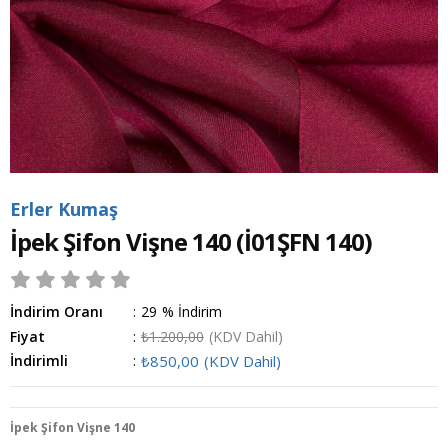
Erler Kumaş
İpek Şifon Vişne 140
(İ01ŞFN 140)
İndirim Oranı
:
29
%
İndirim
Fiyat
:
₺1.200,00
(KDV Dahil)
İndirimli
:
₺850,00
(KDV Dahil)
İpek Şifon Vişne 140