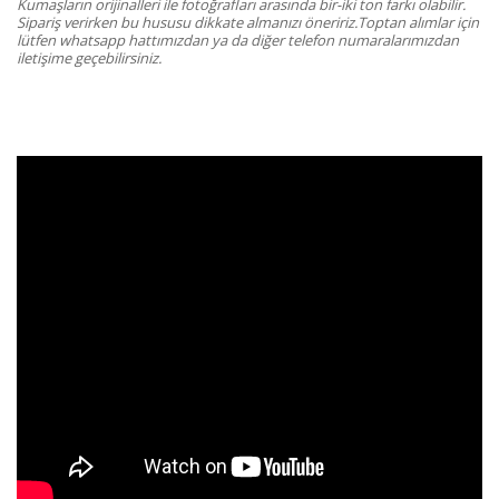
Kumaşların orijinalleri ile fotoğrafları arasında bir-iki ton farkı olabilir.
Sipariş verirken bu hususu dikkate almanızı öneririz.Toptan alımlar için
lütfen whatsapp hattımızdan ya da diğer telefon numaralarımızdan
iletişime geçebilirsiniz.