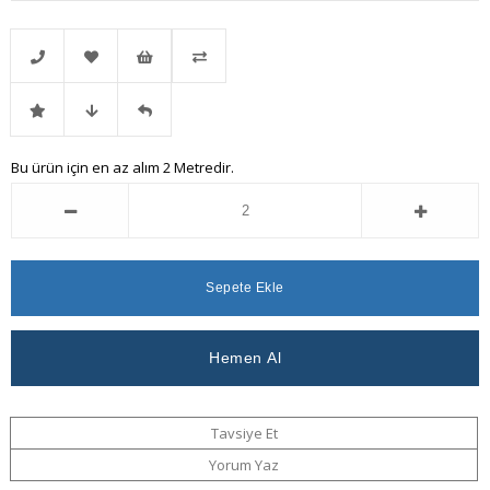
Telefonla
Favorilere
İstek
Karşılaştır
İndirimli
Fiyat
Gelince
Bu ürün için en az alım 2 Metredir.
Sipariş
Ekle
Listeme
Ürün
Düşünce
Haber
Ekle
Haber
Ver
Ver
Tavsiye Et
Yorum Yaz