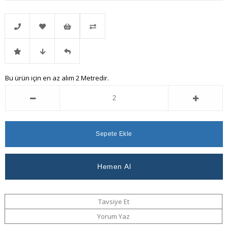
Telefonla
Favorilere
İstek
Karşılaştır
İndirimli
Fiyat
Gelince
Bu ürün için en az alım 2 Metredir.
Sipariş
Ekle
Listeme
Ürün
Düşünce
Haber
Ekle
Haber
Ver
Ver
Tavsiye Et
Yorum Yaz