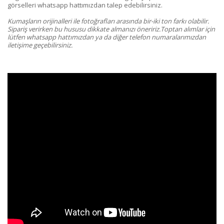
görselleri whatsapp hattımızdan talep edebilirsiniz.
Kumaşların orijinalleri ile fotoğrafları arasında bir-iki ton farkı olabilir.
Sipariş verirken bu hususu dikkate almanızı öneririz.Toptan alımlar için
lütfen whatsapp hattımızdan ya da diğer telefon numaralarımızdan
iletişime geçebilirsiniz.