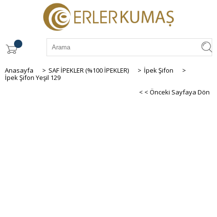
Anasayfa
>
SAF İPEKLER (%100 İPEKLER)
>
İpek Şifon
>
İpek Şifon Yeşil 129
< < Önceki Sayfaya Dön