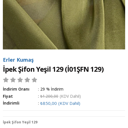
Erler Kumaş
İpek Şifon Yeşil 129
(İ01ŞFN 129)
İndirim Oranı
:
29
%
İndirim
Fiyat
:
₺1.200,00
(KDV Dahil)
İndirimli
:
₺850,00
(KDV Dahil)
İpek Şifon Yeşil 129