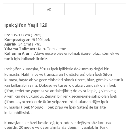
(0)
İpek Şifon Yeşil 129
En:
135-137 cm (+-%5)
Kompozisyon
: %100 İpek
Ağırlık:
34 g/mt (+-%5)
Yıkama Talimatı :
Kuru Temizleme
Kullanım Alanı
:
Abiye gece elbiseleri olmak üzere, bluz, gömlek ve
tunik için kullanabilirsiniz.
İpek Şifon kumaşlar, %100 ipek ipliklerle dokunmuş doğal bir
kumaştır. Hafif, ince ve transparan (iç gösteren) olan İpek Şifon
kumaşı, başta abiye gece elbiseleri olmak üzere, bluz, gömlek ve tunik
için kullanabilirsiniz. Dokusu ve tuşesi oldukça yumuşak olan İpek
Şifon, terletme yapmaz ve antialerjiktir; dolayısı ile plaj giyim ve iç
giyim için de uygundur. Zengin bir renk seçeneğine sahip olan İpek
Şifonu, aynı renklerde ürün yelpazemizde bulunan diğer ipek
kumaşlar (İpek Mongol, İpek Drap ve İpek Saten) ile birlikte
kullanabilirsiniz.
Kumaşlar size özel kesileceği için iade ve değişim söz konusu
değildir. 20 metre ve üzeri alımlarda değişim yapılabilir. Farklı