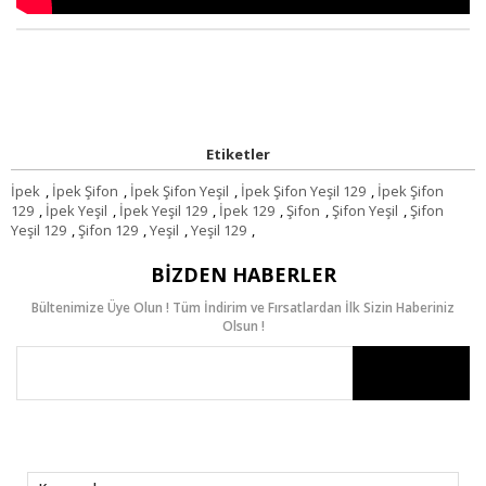
Etiketler
İpek
,
İpek Şifon
,
İpek Şifon Yeşil
,
İpek Şifon Yeşil 129
,
İpek Şifon
129
,
İpek Yeşil
,
İpek Yeşil 129
,
İpek 129
,
Şifon
,
Şifon Yeşil
,
Şifon
Yeşil 129
,
Şifon 129
,
Yeşil
,
Yeşil 129
,
BIZDEN HABERLER
Bültenimize Üye Olun ! Tüm İndirim ve Fırsatlardan İlk Sizin Haberiniz
Olsun !