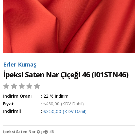
Erler Kumaş
İpeksi Saten Nar Çiçeği 46
(I01STN46)
İndirim Oranı
:
22
%
İndirim
Fiyat
:
₺450,00
(KDV Dahil)
İndirimli
:
₺350,00
(KDV Dahil)
İpeksi Saten Nar Çiçeği 46