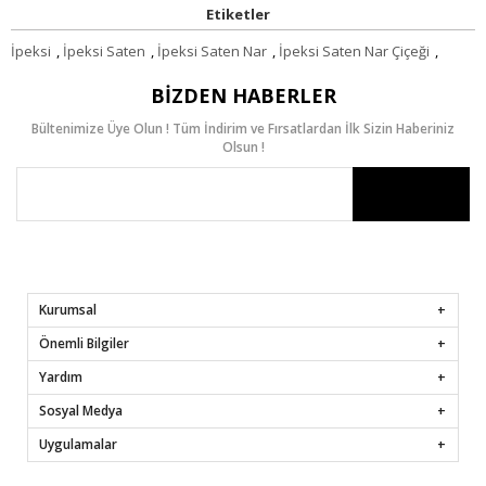
Etiketler
İpeksi
,
İpeksi Saten
,
İpeksi Saten Nar
,
İpeksi Saten Nar Çiçeği
,
BIZDEN HABERLER
Bültenimize Üye Olun ! Tüm İndirim ve Fırsatlardan İlk Sizin Haberiniz
Olsun !
Kurumsal
Önemli Bilgiler
Yardım
Sosyal Medya
Uygulamalar