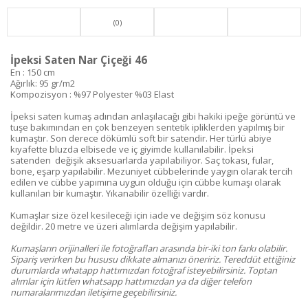
(0)
İpeksi Saten Nar Çiçeği 46
En : 150 cm
Ağırlık: 95 gr/m2
Kompozisyon : %97 Polyester %03 Elast
İpeksi saten kumaş adından anlaşılacağı gibi hakiki ipeğe görüntü ve
tuşe bakımından en çok benzeyen sentetik ipliklerden yapılmış bir
kumaştır. Son derece dökümlü soft bir satendir. Her türlü abiye
kıyafette bluzda elbisede ve iç giyimde kullanılabilir. İpeksi
satenden değişik aksesuarlarda yapılabiliyor. Saç tokası, fular,
bone, eşarp yapılabilir. Mezuniyet cübbelerinde yaygın olarak tercih
edilen ve cübbe yapımına uygun olduğu için cübbe kumaşı olarak
kullanılan bir kumaştır. Yıkanabilir özelliği vardır.
Kumaşlar size özel kesileceği için iade ve değişim söz konusu
değildir. 20 metre ve üzeri alımlarda değişim yapılabilir.
Kumaşların orijinalleri ile fotoğrafları arasında bir-iki ton farkı olabilir.
Sipariş verirken bu hususu dikkate almanızı öneririz. Tereddüt ettiğiniz
durumlarda whatapp hattımızdan fotoğraf isteyebilirsiniz. Toptan
alımlar için lütfen whatsapp hattımızdan ya da diğer telefon
numaralarımızdan iletişime geçebilirsiniz.