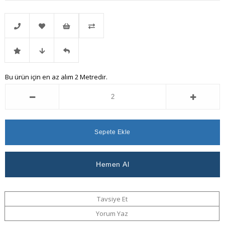
Telefonla
Favorilere
İstek
Karşılaştır
İndirimli
Fiyat
Gelince
Bu ürün için en az alım 2 Metredir.
Sipariş
Ekle
Listeme
Ürün
Düşünce
Haber
Ekle
Haber
Ver
Ver
Tavsiye Et
Yorum Yaz