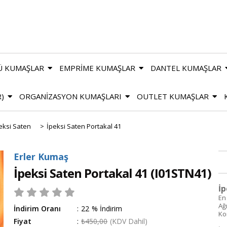
Ü KUMAŞLAR
EMPRİME KUMAŞLAR
DANTEL KUMAŞLAR
R)
ORGANİZASYON KUMAŞLARI
OUTLET KUMAŞLAR
eksi Saten
>
İpeksi Saten Portakal 41
Erler Kumaş
İpeksi Saten Portakal 41
(I01STN41)
İp
En
Ağı
İndirim Oranı
:
22
%
İndirim
Ko
Fiyat
:
₺450,00
(KDV Dahil)