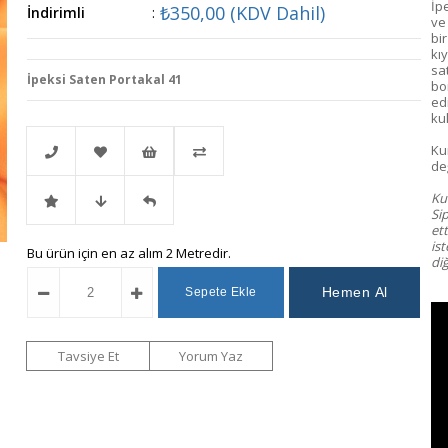
İp
₺350,00
(KDV Dahil)
İndirimli
:
ve
bi
kıy
sa
İpeksi Saten Portakal 41
bo
ed
kul
Ku
değ
Kum
Telefonla
Favorilere
İstek
Karşılaştır
Si
et
ist
İndirimli
Fiyat
Gelince
Bu ürün için en az alım 2 Metredir.
Sipariş
Ekle
Listeme
diğ
Ürün
Düşünce
Haber
Ekle
Haber
Ver
Tavsiye Et
Yorum Yaz
Ver