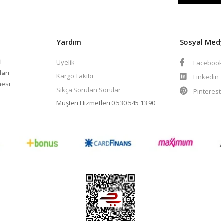
Yardım
Sosyal Med
i
Üyelik
Faceboo
ları
Kargo Takibi
Linkedin
mesi
Sıkça Sorulan Sorular
Pinteres
Müşteri Hizmetleri
0 530 545 13 90