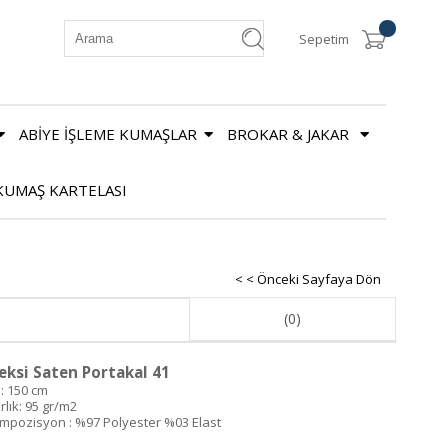
Sepetim
ABİYE İŞLEME KUMAŞLAR
BROKAR & JAKAR
KUMAŞ KARTELASI
< < Önceki Sayfaya Dön
(0)
eksi Saten Portakal 41
 : 150 cm
rlık: 95 gr/m2
mpozisyon : %97 Polyester %03 Elast