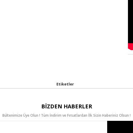
Etiketler
BIZDEN HABERLER
Bültenimize Üye Olun ! Tüm İndirim ve Fırsatlardan İlk Sizin Haberiniz Olsun !