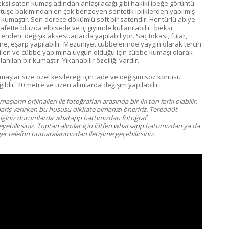
eksi saten kumaş adından anlaşılacağı gibi hakiki ipeğe görüntü
 tuşe bakımından en çok benzeyen sentetik ipliklerden yapılmış
r kumaştır. Son derece dökümlü soft bir satendir. Her türlü abiye
afette bluzda elbisede ve iç giyimde kullanılabilir. İpeksi
tenden değişik aksesuarlarda yapılabiliyor. Saç tokası, fular,
ne, eşarp yapılabilir. Mezuniyet cübbelerinde yaygın olarak tercih
ilen ve cübbe yapımına uygun olduğu için cübbe kumaşı olarak
lanılan bir kumaştır. Yıkanabilir özelliği vardır.
maşlar size özel kesileceği için iade ve değişim söz konusu
ildir. 20 metre ve üzeri alımlarda değişim yapılabilir.
aşların orijinalleri ile fotoğrafları arasında bir-iki ton farkı olabilir.
pariş verirken bu hususu dikkate almanızı öneririz. Tereddüt
tiğiniz durumlarda whatapp hattımızdan fotoğraf
eyebilirsiniz. Toptan alımlar için lütfen whatsapp hattımızdan ya da
er telefon numaralarımızdan iletişime geçebilirsiniz.