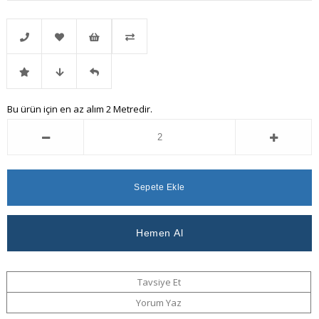
Telefonla
Favorilere
İstek
Karşılaştır
İndirimli
Fiyat
Gelince
Bu ürün için en az alım 2 Metredir.
Sipariş
Ekle
Listeme
Ürün
Düşünce
Haber
Ekle
Haber
Ver
Ver
Tavsiye Et
Yorum Yaz