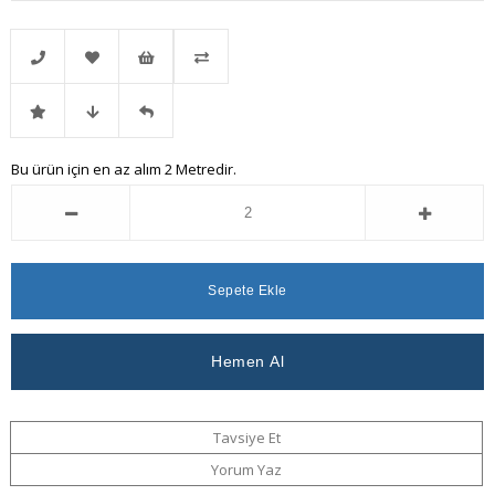
Telefonla
Favorilere
İstek
Karşılaştır
İndirimli
Fiyat
Gelince
Bu ürün için en az alım 2 Metredir.
Sipariş
Ekle
Listeme
Ürün
Düşünce
Haber
Ekle
Haber
Ver
Ver
Tavsiye Et
Yorum Yaz