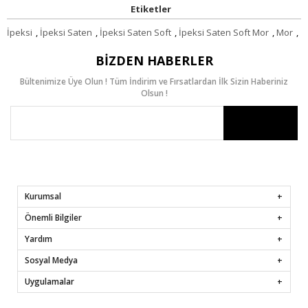
Etiketler
İpeksi
,
İpeksi Saten
,
İpeksi Saten Soft
,
İpeksi Saten Soft Mor
,
Mor
,
BIZDEN HABERLER
Bültenimize Üye Olun ! Tüm İndirim ve Fırsatlardan İlk Sizin Haberiniz
Olsun !
Kurumsal
Önemli Bilgiler
Yardım
Sosyal Medya
Uygulamalar