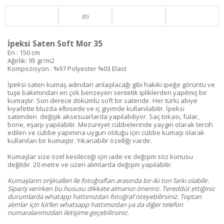
(0)
İpeksi Saten Soft Mor 35
En : 150 cm
Ağırlık: 95 gr/m2
Kompozisyon : %97 Polyester %03 Elast
İpeksi saten kumaş adından anlaşılacağı gibi hakiki ipeğe görüntü ve
tuşe bakımından en çok benzeyen sentetik ipliklerden yapılmış bir
kumaştır. Son derece dökümlü soft bir satendir. Her türlü abiye
kıyafette bluzda elbisede ve iç giyimde kullanılabilir. İpeksi
satenden değişik aksesuarlarda yapılabiliyor. Saç tokası, fular,
bone, eşarp yapılabilir. Mezuniyet cübbelerinde yaygın olarak tercih
edilen ve cübbe yapımına uygun olduğu için cübbe kumaşı olarak
kullanılan bir kumaştır. Yıkanabilir özelliği vardır.
Kumaşlar size özel kesileceği için iade ve değişim söz konusu
değildir. 20 metre ve üzeri alımlarda değişim yapılabilir.
Kumaşların orijinalleri ile fotoğrafları arasında bir-iki ton farkı olabilir.
Sipariş verirken bu hususu dikkate almanızı öneririz. Tereddüt ettiğiniz
durumlarda whatapp hattımızdan fotoğraf isteyebilirsiniz. Toptan
alımlar için lütfen whatsapp hattımızdan ya da diğer telefon
numaralarımızdan iletişime geçebilirsiniz.