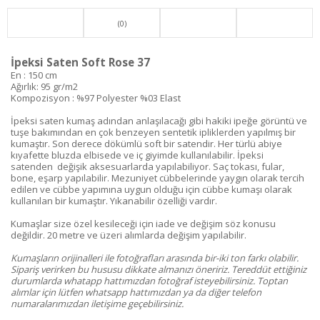
(0)
İpeksi Saten Soft Rose 37
En : 150 cm
Ağırlık: 95 gr/m2
Kompozisyon : %97 Polyester %03 Elast
İpeksi saten kumaş adından anlaşılacağı gibi hakiki ipeğe görüntü ve
tuşe bakımından en çok benzeyen sentetik ipliklerden yapılmış bir
kumaştır. Son derece dökümlü soft bir satendir. Her türlü abiye
kıyafette bluzda elbisede ve iç giyimde kullanılabilir. İpeksi
satenden değişik aksesuarlarda yapılabiliyor. Saç tokası, fular,
bone, eşarp yapılabilir. Mezuniyet cübbelerinde yaygın olarak tercih
edilen ve cübbe yapımına uygun olduğu için cübbe kumaşı olarak
kullanılan bir kumaştır. Yıkanabilir özelliği vardır.
Kumaşlar size özel kesileceği için iade ve değişim söz konusu
değildir. 20 metre ve üzeri alımlarda değişim yapılabilir.
Kumaşların orijinalleri ile fotoğrafları arasında bir-iki ton farkı olabilir.
Sipariş verirken bu hususu dikkate almanızı öneririz. Tereddüt ettiğiniz
durumlarda whatapp hattımızdan fotoğraf isteyebilirsiniz. Toptan
alımlar için lütfen whatsapp hattımızdan ya da diğer telefon
numaralarımızdan iletişime geçebilirsiniz.