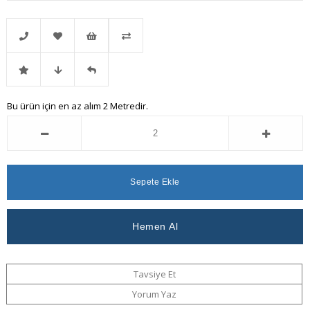
Telefonla
Favorilere
İstek
Karşılaştır
İndirimli
Fiyat
Gelince
Bu ürün için en az alım 2 Metredir.
Sipariş
Ekle
Listeme
Ürün
Düşünce
Haber
Ekle
Haber
Ver
Ver
Tavsiye Et
Yorum Yaz