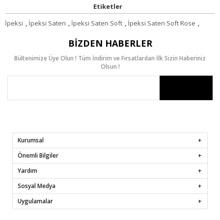
Etiketler
İpeksi
,
İpeksi Saten
,
İpeksi Saten Soft
,
İpeksi Saten Soft Rose
,
BIZDEN HABERLER
Bültenimize Üye Olun ! Tüm İndirim ve Fırsatlardan İlk Sizin Haberiniz
Olsun !
Kurumsal
Önemli Bilgiler
Yardım
Sosyal Medya
Uygulamalar