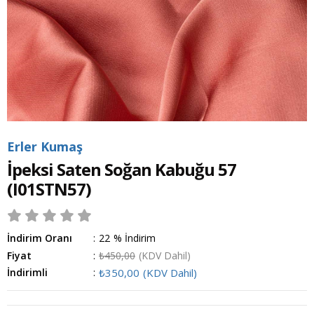
Erler Kumaş
İpeksi Saten Soğan Kabuğu 57
(I01STN57)
İndirim Oranı
:
22
%
İndirim
Fiyat
:
₺450,00
(KDV Dahil)
İndirimli
:
₺350,00
(KDV Dahil)