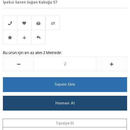
İpeksi Saten Soğan Kabuğu 57
Telefonla
Favorilere
İstek
Karşılaştır
İndirimli
Fiyat
Gelince
Bu ürün için en az alım 2 Metredir.
Sipariş
Ekle
Listeme
Ürün
Düşünce
Haber
Ekle
Haber
Ver
Ver
Tavsiye Et