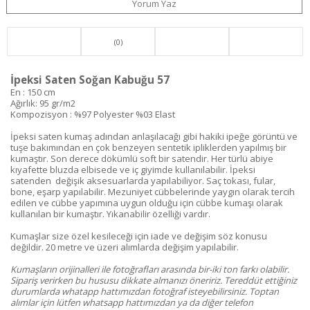
Yorum Yaz
(0)
İpeksi Saten Soğan Kabuğu 57
En : 150 cm
Ağırlık: 95 gr/m2
Kompozisyon : %97 Polyester %03 Elast
İpeksi saten kumaş adından anlaşılacağı gibi hakiki ipeğe görüntü ve
tuşe bakımından en çok benzeyen sentetik ipliklerden yapılmış bir
kumaştır. Son derece dökümlü soft bir satendir. Her türlü abiye
kıyafette bluzda elbisede ve iç giyimde kullanılabilir. İpeksi
satenden değişik aksesuarlarda yapılabiliyor. Saç tokası, fular,
bone, eşarp yapılabilir. Mezuniyet cübbelerinde yaygın olarak tercih
edilen ve cübbe yapımına uygun olduğu için cübbe kumaşı olarak
kullanılan bir kumaştır. Yıkanabilir özelliği vardır.
Kumaşlar size özel kesileceği için iade ve değişim söz konusu
değildir. 20 metre ve üzeri alımlarda değişim yapılabilir.
Kumaşların orijinalleri ile fotoğrafları arasında bir-iki ton farkı olabilir.
Sipariş verirken bu hususu dikkate almanızı öneririz. Tereddüt ettiğiniz
durumlarda whatapp hattımızdan fotoğraf isteyebilirsiniz. Toptan
alımlar için lütfen whatsapp hattımızdan ya da diğer telefon