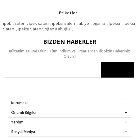
Etiketler
ipek
,
saten
,
ipek saten
,
ipeksi saten
,
abiye
,
pijama
,
İpeksi
,
İpeksi
Saten
,
İpeksi Saten Soğan Kabuğu
,
BIZDEN HABERLER
Bültenimize Üye Olun ! Tüm İndirim ve Fırsatlardan İlk Sizin Haberiniz
Olsun !
Kurumsal
Önemli Bilgiler
Yardım
Sosyal Medya