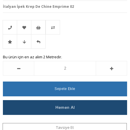
İtalyan İpek Krep De Chine Emprime 02
Telefonla
Favorilere
İstek
Karşılaştır
İndirimli
Fiyat
Gelince
Bu ürün için en az alım 2 Metredir.
Sipariş
Ekle
Listeme
Ürün
Düşünce
Haber
Ekle
Haber
Ver
Ver
Tavsiye Et