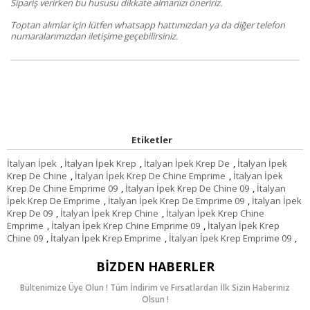
Sipariş verirken bu hususu dikkate almanızı öneririz.
Toptan alımlar için lütfen whatsapp hattımızdan ya da diğer telefon
numaralarımızdan iletişime geçebilirsiniz.
Etiketler
İtalyan İpek
,
İtalyan İpek Krep
,
İtalyan İpek Krep De
,
İtalyan İpek
Krep De Chine
,
İtalyan İpek Krep De Chine Emprime
,
İtalyan İpek
Krep De Chine Emprime 09
,
İtalyan İpek Krep De Chine 09
,
İtalyan
İpek Krep De Emprime
,
İtalyan İpek Krep De Emprime 09
,
İtalyan İpek
Krep De 09
,
İtalyan İpek Krep Chine
,
İtalyan İpek Krep Chine
Emprime
,
İtalyan İpek Krep Chine Emprime 09
,
İtalyan İpek Krep
Chine 09
,
İtalyan İpek Krep Emprime
,
İtalyan İpek Krep Emprime 09
,
BIZDEN HABERLER
Bültenimize Üye Olun ! Tüm İndirim ve Fırsatlardan İlk Sizin Haberiniz
Olsun !