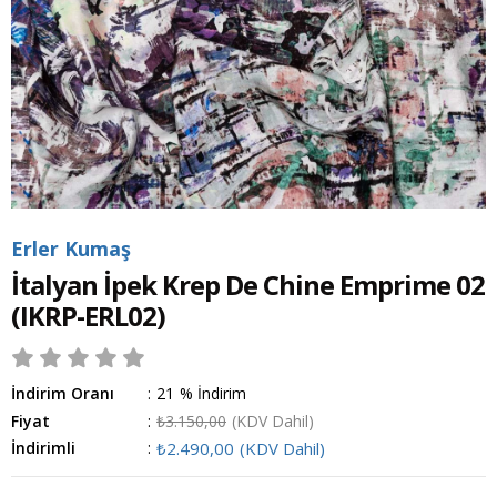
Erler Kumaş
İtalyan İpek Krep De Chine Emprime 02
(IKRP-ERL02)
İndirim Oranı
:
21
%
İndirim
Fiyat
:
₺3.150,00
(KDV Dahil)
İndirimli
:
₺2.490,00
(KDV Dahil)