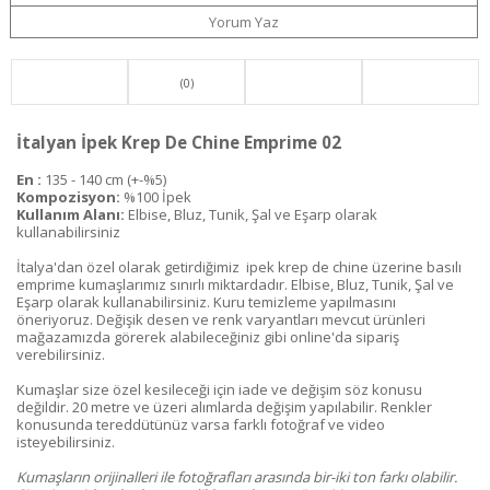
Yorum Yaz
(0)
İtalyan İpek Krep De Chine Emprime 02
En :
135 - 140 cm (+-%5)
Kompozisyon:
%100 İpek
Kullanım Alanı:
Elbise, Bluz, Tunik, Şal ve Eşarp olarak
kullanabilirsiniz
İtalya'dan özel olarak getirdiğimiz ipek krep de chine üzerine basılı
emprime kumaşlarımız sınırlı miktardadır. Elbise, Bluz, Tunik, Şal ve
Eşarp olarak kullanabilirsiniz. Kuru temizleme yapılmasını
öneriyoruz. Değişik desen ve renk varyantları mevcut ürünleri
mağazamızda görerek alabileceğiniz gibi online'da sipariş
verebilirsiniz.
Kumaşlar size özel kesileceği için iade ve değişim söz konusu
değildir. 20 metre ve üzeri alımlarda değişim yapılabilir. Renkler
konusunda tereddütünüz varsa farklı fotoğraf ve video
isteyebilirsiniz.
Kumaşların orijinalleri ile fotoğrafları arasında bir-iki ton farkı olabilir.