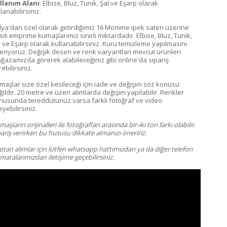
llanım Alanı
: Elbise, Bluz, Tunik, Şal ve Eşarp olarak
lanabilirsiniz.
alya'dan özel olarak getirdiğimiz 16 Momme ipek saten üzerine
ılı emprime kumaşlarımız sınırlı miktardadır. Elbise, Bluz, Tunik,
l ve Eşarp olarak kullanabilirsiniz. Kuru temizleme yapılmasını
eriyoruz. Değişik desen ve renk varyantları mevcut ürünleri
ğazamızda görerek alabileceğiniz gibi online'da sipariş
ebilirsiniz.
maşlar size özel kesileceği için iade ve değişim söz konusu
ildir. 20 metre ve üzeri alımlarda değişim yapılabilir. Renkler
nusunda tereddütünüz varsa farklı fotoğraf ve video
eyebilirsiniz.
aşların orijinalleri ile fotoğrafları arasında bir-iki ton farkı olabilir.
ariş verirken bu hususu dikkate almanızı öneririz.
ptan alımlar için lütfen whatsapp hattımızdan ya da diğer telefon
aralarımızdan iletişime geçebilirsiniz.