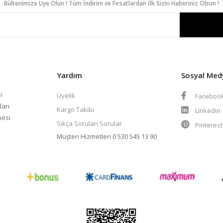
Bültenimize Üye Olun ! Tüm İndirim ve Fırsatlardan İlk Sizin Haberiniz Olsun !
Yardım
Sosyal Med
i
Üyelik
Faceboo
ları
Kargo Takibi
Linkedin
mesi
Sıkça Sorulan Sorular
Pinteres
Müşteri Hizmetleri
0 530 545 13 90