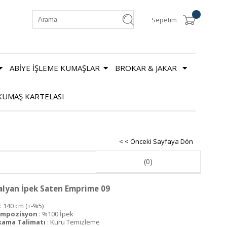
Sepetim
ABİYE İŞLEME KUMAŞLAR
BROKAR & JAKAR
KUMAŞ KARTELASI
< < Önceki Sayfaya Dön
(0)
alyan İpek Saten Emprime 09
:
140 cm (+-%5)
mpozisyon
: %100 İpek
kama Talimatı
: Kuru Temizleme