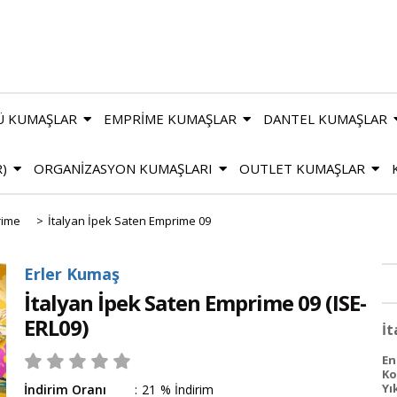
Ü KUMAŞLAR
EMPRİME KUMAŞLAR
DANTEL KUMAŞLAR
R)
ORGANİZASYON KUMAŞLARI
OUTLET KUMAŞLAR
rime
>
İtalyan İpek Saten Emprime 09
Erler Kumaş
İtalyan İpek Saten Emprime 09
(ISE-
ERL09)
İt
En
Ko
Yı
İndirim Oranı
:
21
%
İndirim