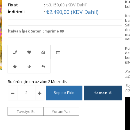
Ku
Fiyat
:
₺3.150,00
(KDV Dahil)
kul
₺2.490,00
(KDV Dahil)
İndirimli
:
İt
bas
Şa
ön
İtalyan İpek Saten Emprime 09
ma
ver
Ku
değ
ko
ist
Telefonla
Favorilere
İstek
Karşılaştır
Kum
Sip
İndirimli
Fiyat
Gelince
Bu ürün için en az alım 2 Metredir.
Sipariş
Ekle
Listeme
T
o
num
Ürün
Düşünce
Haber
Ekle
Haber
Ver
Tavsiye Et
Yorum Yaz
Ver