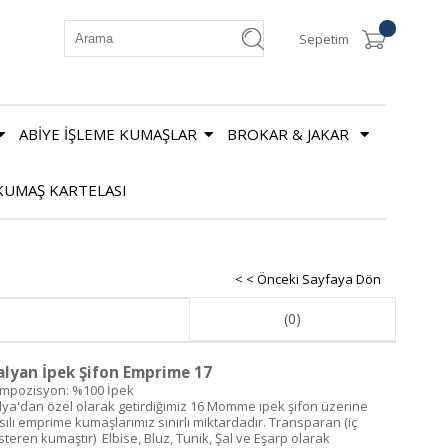
Sepetim
ABİYE İŞLEME KUMAŞLAR
BROKAR & JAKAR
KUMAŞ KARTELASI
< < Önceki Sayfaya Dön
(0)
alyan İpek Şifon Emprime 17
mpozisyon: %100 İpek
alya'dan özel olarak getirdiğimiz 16 Momme ipek şifon üzerine
sılı emprime kumaşlarımız sınırlı miktardadır. Transparan (iç
steren kumaştır) Elbise, Bluz, Tunik, Şal ve Eşarp olarak