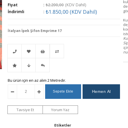
ku
Fiyat
:
₺2.200,00
(KDV Dahil)
de
₺1.850,00
(KDV Dahil)
gör
İndirimli
:
Ku
değ
ko
İtalyan İpek Şifon Emprime 17
ist
Kum
Si
iç
num
Telefonla
Favorilere
İstek
Karşılaştır
İndirimli
Fiyat
Gelince
Bu ürün için en az alım 2 Metredir.
Sipariş
Ekle
Listeme
Ürün
Düşünce
Haber
Ekle
Haber
Ver
Tavsiye Et
Yorum Yaz
Ver
Etiketler