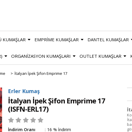
Ü KUMAŞLAR
EMPRİME KUMAŞLAR
DANTEL KUMAŞLAR
R)
ORGANİZASYON KUMAŞLARI
OUTLET KUMAŞLAR
ime
>
İtalyan İpek Şifon Emprime 17
Erler Kumaş
İtalyan İpek Şifon Emprime 17
(ISFN-ERL17)
İt
Ko
İt
ba
gö
İndirim Oranı
:
16
%
İndirim