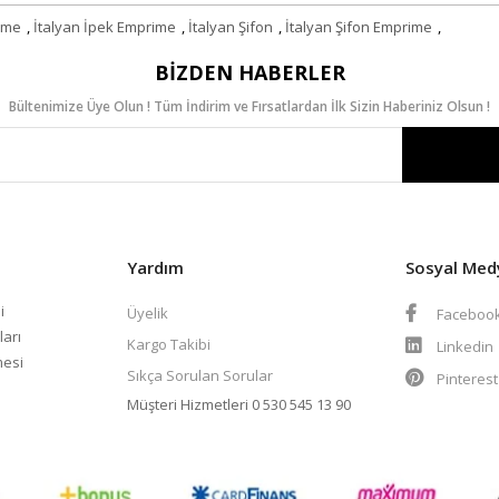
rime
,
İtalyan İpek Emprime
,
İtalyan Şifon
,
İtalyan Şifon Emprime
,
BIZDEN HABERLER
Bültenimize Üye Olun ! Tüm İndirim ve Fırsatlardan İlk Sizin Haberiniz Olsun !
Yardım
Sosyal Med
i
Üyelik
Faceboo
ları
Kargo Takibi
Linkedin
mesi
Sıkça Sorulan Sorular
Pinteres
Müşteri Hizmetleri
0 530 545 13 90