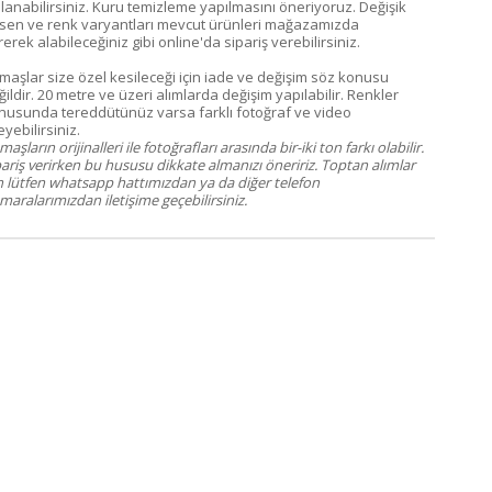
llanabilirsiniz. Kuru temizleme yapılmasını öneriyoruz. Değişik
sen ve renk varyantları mevcut ürünleri mağazamızda
erek alabileceğiniz gibi online'da sipariş verebilirsiniz.
maşlar size özel kesileceği için iade ve değişim söz konusu
ildir. 20 metre ve üzeri alımlarda değişim yapılabilir. Renkler
nusunda tereddütünüz varsa farklı fotoğraf ve video
eyebilirsiniz.
aşların orijinalleri ile fotoğrafları arasında bir-iki ton farkı olabilir.
pariş verirken bu hususu dikkate almanızı öneririz. Toptan alımlar
in lütfen whatsapp hattımızdan ya da diğer telefon
aralarımızdan iletişime geçebilirsiniz.