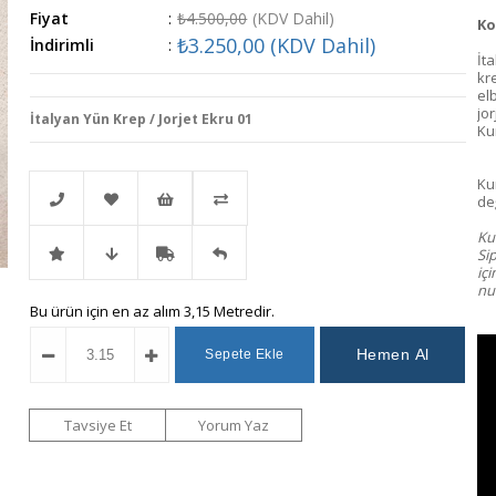
Fiyat
:
₺4.500,00
(KDV Dahil)
Ko
₺3.250,00
(KDV Dahil)
İndirimli
:
İt
kr
el
jo
İtalyan Yün Krep / Jorjet Ekru 01
Ku
Ku
değ
Kum
Si
Telefonla
Favorilere
İstek
Karşılaştır
iç
num
İndirimli
Fiyat
Kargo
Gelince
Bu ürün için en az alım 3,15 Metredir.
Sipariş
Ekle
Listeme
Ürün
Düşünce
Bedava
Haber
Ekle
Haber
Ver
Tavsiye Et
Yorum Yaz
Ver