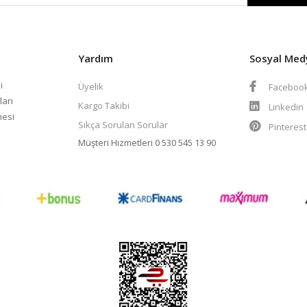
Yardım
Sosyal Med
i
Üyelik
Faceboo
ları
Kargo Takibi
Linkedin
mesi
Sıkça Sorulan Sorular
Pinteres
Müşteri Hizmetleri
0 530 545 13 90