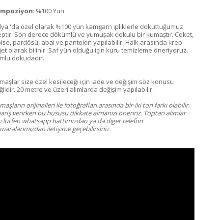
mpoziyon
: %100 Yün
alya 'da özel olarak %100 yün kamgarn ipliklerle dokuttuğumuz
eptir. Son derece dökümlü ve yumuşak dokulu bir kumaştır. Ceket,
bise, pardösü, abai ve pantolon yapılabilir. Halk arasında krep
rjet olarak bilinir. Saf yün olduğu için kuru temizleme öneriyoruz.
mlu dokudadır.
maşlar size özel kesileceği için iade ve değişim söz konusu
ildir. 20 metre ve üzeri alımlarda değişim yapılabilir.
aşların orijinalleri ile fotoğrafları arasında bir-iki ton farkı olabilir.
pariş verirken bu hususu dikkate almanızı öneririz. Toptan alımlar
in lütfen whatsapp hattımızdan ya da diğer telefon
aralarımızdan iletişime geçebilirsiniz.