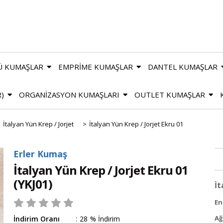
Ü KUMAŞLAR
EMPRİME KUMAŞLAR
DANTEL KUMAŞLAR
R)
ORGANİZASYON KUMAŞLARI
OUTLET KUMAŞLAR
>
İtalyan Yün Krep / Jorjet
>
İtalyan Yün Krep / Jorjet Ekru 01
Erler Kumaş
İtalyan Yün Krep / Jorjet Ekru 01
(YKJ01)
İt
En 
Ağ
İndirim Oranı
:
28
%
İndirim