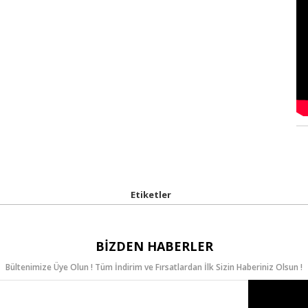
Etiketler
BIZDEN HABERLER
Bültenimize Üye Olun ! Tüm İndirim ve Fırsatlardan İlk Sizin Haberiniz Olsun !