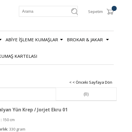
Sepetim
ABİYE İŞLEME KUMAŞLAR
BROKAR & JAKAR
KUMAŞ KARTELASI
< < Önceki Sayfaya Dön
(0)
alyan Yün Krep / Jorjet Ekru 01
:
150 cm
ırlık
: 330 gram