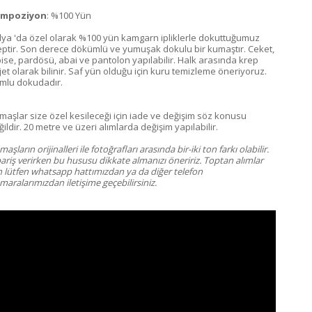
mpoziyon
: %100 Yün
alya 'da özel olarak %100 yün kamgarn ipliklerle dokuttuğumuz
eptir. Son derece dökümlü ve yumuşak dokulu bir kumaştır. Ceket,
bise, pardösü, abai ve pantolon yapılabilir. Halk arasında krep
rjet olarak bilinir. Saf yün olduğu için kuru temizleme öneriyoruz.
mlu dokudadır.
maşlar size özel kesileceği için iade ve değişim söz konusu
ildir. 20 metre ve üzeri alımlarda değişim yapılabilir.
aşların orijinalleri ile fotoğrafları arasında bir-iki ton farkı olabilir.
pariş verirken bu hususu dikkate almanızı öneririz. Toptan alımlar
in lütfen whatsapp hattımızdan ya da diğer telefon
aralarımızdan iletişime geçebilirsiniz.