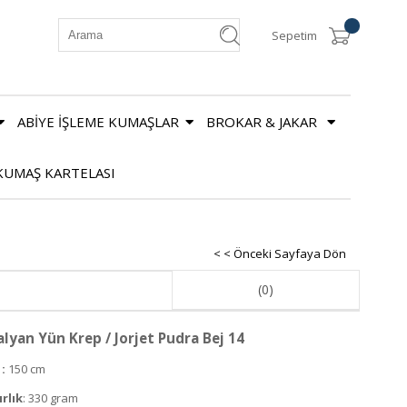
Sepetim
ABİYE İŞLEME KUMAŞLAR
BROKAR & JAKAR
KUMAŞ KARTELASI
< < Önceki Sayfaya Dön
(0)
alyan Yün Krep / Jorjet Pudra Bej 14
:
150 cm
ırlık
: 330 gram