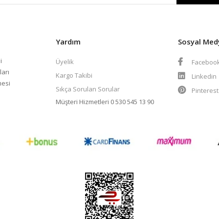
Yardım
Sosyal Med
i
Üyelik
Faceboo
ları
Kargo Takibi
Linkedin
mesi
Sıkça Sorulan Sorular
Pinteres
Müşteri Hizmetleri
0 530 545 13 90