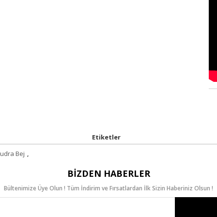
Etiketler
udra Bej
,
BIZDEN HABERLER
Bültenimize Üye Olun ! Tüm İndirim ve Fırsatlardan İlk Sizin Haberiniz Olsun !