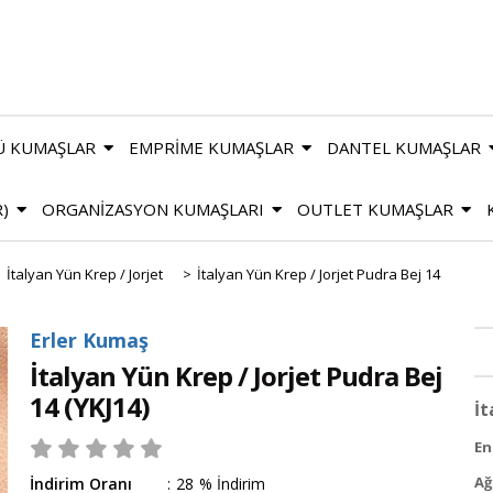
Ü KUMAŞLAR
EMPRİME KUMAŞLAR
DANTEL KUMAŞLAR
R)
ORGANİZASYON KUMAŞLARI
OUTLET KUMAŞLAR
>
İtalyan Yün Krep / Jorjet
>
İtalyan Yün Krep / Jorjet Pudra Bej 14
Erler Kumaş
İtalyan Yün Krep / Jorjet Pudra Bej
14
(YKJ14)
İt
En 
Ağ
İndirim Oranı
:
28
%
İndirim