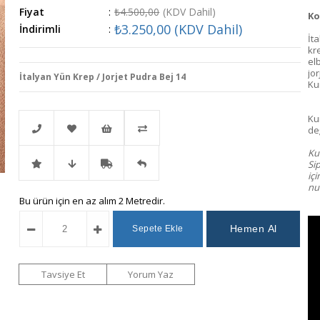
Fiyat
:
₺4.500,00
(KDV Dahil)
Ko
₺3.250,00
(KDV Dahil)
İndirimli
:
İt
kr
el
jo
İtalyan Yün Krep / Jorjet Pudra Bej 14
Ku
Ku
değ
Kum
Si
Telefonla
Favorilere
İstek
Karşılaştır
iç
num
İndirimli
Fiyat
Kargo
Gelince
Bu ürün için en az alım 2 Metredir.
Sipariş
Ekle
Listeme
Ürün
Düşünce
Bedava
Haber
Ekle
Haber
Ver
Tavsiye Et
Yorum Yaz
Ver