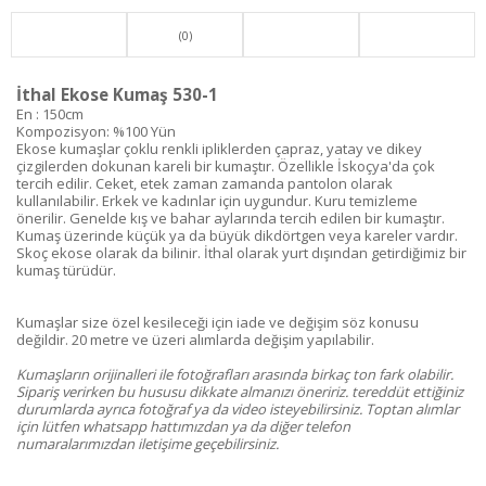
(0)
İthal Ekose Kumaş 530-1
En : 150cm
Kompozisyon: %100 Yün
Ekose kumaşlar çoklu renkli ipliklerden çapraz, yatay ve dikey
çizgilerden dokunan kareli bir kumaştır. Özellikle İskoçya'da çok
tercih edilir. Ceket, etek zaman zamanda pantolon olarak
kullanılabilir. Erkek ve kadınlar için uygundur. Kuru temizleme
önerilir. Genelde kış ve bahar aylarında tercih edilen bir kumaştır.
Kumaş üzerinde küçük ya da büyük dikdörtgen veya kareler vardır.
Skoç ekose olarak da bilinir. İthal olarak yurt dışından getirdiğimiz bir
kumaş türüdür.
Kumaşlar size özel kesileceği için iade ve değişim söz konusu
değildir. 20 metre ve üzeri alımlarda değişim yapılabilir.
Kumaşların orijinalleri ile fotoğrafları arasında birkaç ton fark olabilir.
Sipariş verirken bu hususu dikkate almanızı öneririz. tereddüt ettiğiniz
durumlarda ayrıca fotoğraf ya da video isteyebilirsiniz. Toptan alımlar
için lütfen whatsapp hattımızdan ya da diğer telefon
numaralarımızdan iletişime geçebilirsiniz.