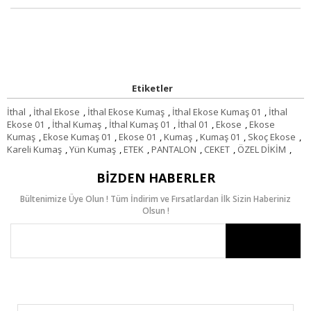
Etiketler
İthal
,
İthal Ekose
,
İthal Ekose Kumaş
,
İthal Ekose Kumaş 01
,
İthal
Ekose 01
,
İthal Kumaş
,
İthal Kumaş 01
,
İthal 01
,
Ekose
,
Ekose
Kumaş
,
Ekose Kumaş 01
,
Ekose 01
,
Kumaş
,
Kumaş 01
,
Skoç Ekose
,
Kareli Kumaş
,
Yün Kumaş
,
ETEK
,
PANTALON
,
CEKET
,
ÖZEL DİKİM
,
BIZDEN HABERLER
Bültenimize Üye Olun ! Tüm İndirim ve Fırsatlardan İlk Sizin Haberiniz
Olsun !