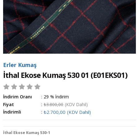
Erler Kumaş
İthal Ekose Kumaş 530 01
(E01EKS01)
İndirim Oranı
:
29
%
İndirim
Fiyat
:
₺3.800,00
(KDV Dahil)
İndirimli
:
₺2.700,00
(KDV Dahil)
İthal Ekose Kumaş 530-1