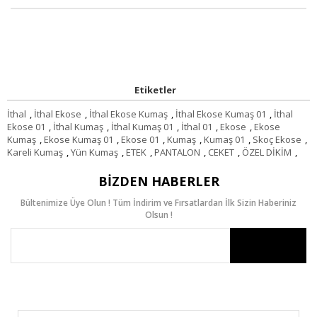
Etiketler
İthal
,
İthal Ekose
,
İthal Ekose Kumaş
,
İthal Ekose Kumaş 01
,
İthal
Ekose 01
,
İthal Kumaş
,
İthal Kumaş 01
,
İthal 01
,
Ekose
,
Ekose
Kumaş
,
Ekose Kumaş 01
,
Ekose 01
,
Kumaş
,
Kumaş 01
,
Skoç Ekose
,
Kareli Kumaş
,
Yün Kumaş
,
ETEK
,
PANTALON
,
CEKET
,
ÖZEL DİKİM
,
BIZDEN HABERLER
Bültenimize Üye Olun ! Tüm İndirim ve Fırsatlardan İlk Sizin Haberiniz
Olsun !