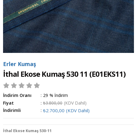
Erler Kumaş
İthal Ekose Kumaş 530 11
(E01EKS11)
İndirim Oranı
:
29
%
İndirim
Fiyat
:
₺3.800,00
(KDV Dahil)
İndirimli
:
₺2.700,00
(KDV Dahil)
İthal Ekose Kumaş 530-11