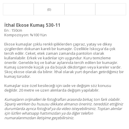
(0)
İthal Ekose Kumaş 530-11
En : 150cm
Kompozisyon: %100 Yün
Ekose kumaşlar çoklu renkli ipliklerden çapraz, yatay ve dikey
çizgilerden dokunan kareli bir kumaştır. Özellikle İskoçya'da çok
tercih edilir. Ceket, etek zaman zamanda pantolon olarak
kullanılabilir. Erkek ve kadınlar için uygundur. Kuru temizleme
önerilir. Genelde kış ve bahar aylarında tercih edilen bir kumaştır.
Kumaş üzerinde küçük ya da büyük dikdörtgen veya kareler vardır.
Skoç ekose olarak da bilinir. İthal olarak yurt dışından getirdiğimiz bir
kumaş türüdür.
Kumaşlar size özel kesileceği için iade ve değişim söz konusu
değildir. 20 metre ve üzeri alımlarda değişim yapılabilir.
Kumaşların orijinalleri ile fotoğrafları arasında birkaç ton fark olabilir.
Sipariş verirken bu hususu dikkate almanızı öneririz. tereddüt ettiğiniz
durumlarda ayrıca fotoğraf ya da video isteyebilirsiniz. Toptan alımlar
için lütfen whatsapp hattımızdan ya da diğer telefon
numaralarımızdan iletişime geçebilirsiniz.