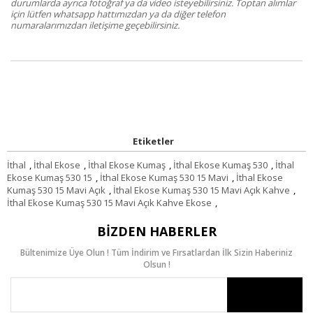
durumlarda ayrıca fotoğraf ya da video isteyebilirsiniz. Toptan alımlar
için lütfen whatsapp hattımızdan ya da diğer telefon
numaralarımızdan iletişime geçebilirsiniz.
Etiketler
İthal
,
İthal Ekose
,
İthal Ekose Kumaş
,
İthal Ekose Kumaş 530
,
İthal
Ekose Kumaş 530 15
,
İthal Ekose Kumaş 530 15 Mavi
,
İthal Ekose
Kumaş 530 15 Mavi Açık
,
İthal Ekose Kumaş 530 15 Mavi Açık Kahve
,
İthal Ekose Kumaş 530 15 Mavi Açık Kahve Ekose
,
BIZDEN HABERLER
Bültenimize Üye Olun ! Tüm İndirim ve Fırsatlardan İlk Sizin Haberiniz
Olsun !