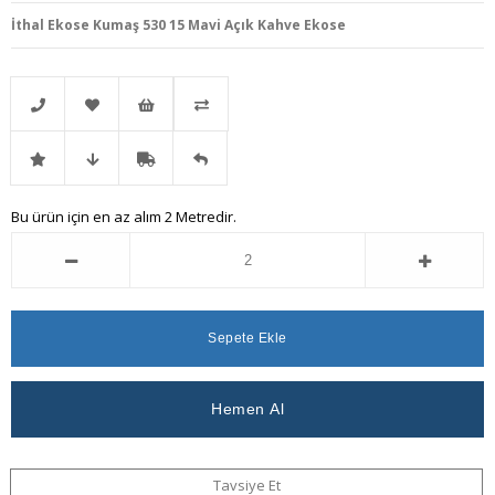
İthal Ekose Kumaş 530 15 Mavi Açık Kahve Ekose
Telefonla
Favorilere
İstek
Karşılaştır
İndirimli
Fiyat
Kargo
Gelince
Bu ürün için en az alım 2 Metredir.
Sipariş
Ekle
Listeme
Ürün
Düşünce
Bedava
Haber
Ekle
Haber
Ver
Ver
Tavsiye Et