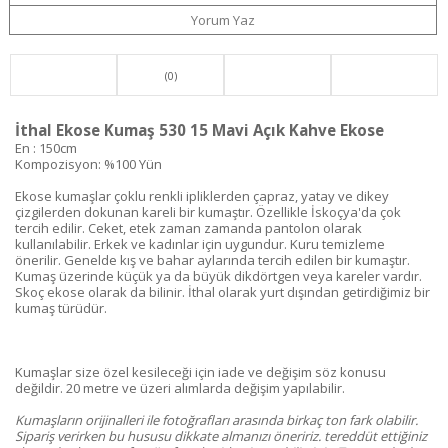
Yorum Yaz
(0)
İthal Ekose Kumaş 530 15 Mavi Açık Kahve Ekose
En : 150cm
Kompozisyon: %100 Yün
Ekose kumaşlar çoklu renkli ipliklerden çapraz, yatay ve dikey
çizgilerden dokunan kareli bir kumaştır. Özellikle İskoçya'da çok
tercih edilir. Ceket, etek zaman zamanda pantolon olarak
kullanılabilir. Erkek ve kadınlar için uygundur. Kuru temizleme
önerilir. Genelde kış ve bahar aylarında tercih edilen bir kumaştır.
Kumaş üzerinde küçük ya da büyük dikdörtgen veya kareler vardır.
Skoç ekose olarak da bilinir. İthal olarak yurt dışından getirdiğimiz bir
kumaş türüdür.
Kumaşlar size özel kesileceği için iade ve değişim söz konusu
değildir. 20 metre ve üzeri alımlarda değişim yapılabilir.
Kumaşların orijinalleri ile fotoğrafları arasında birkaç ton fark olabilir.
Sipariş verirken bu hususu dikkate almanızı öneririz. tereddüt ettiğiniz