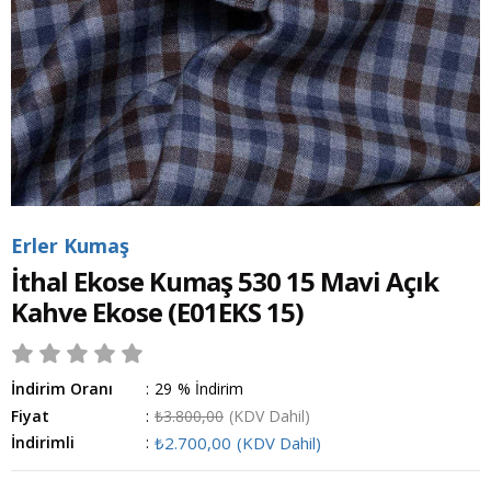
Erler Kumaş
İthal Ekose Kumaş 530 15 Mavi Açık
Kahve Ekose
(E01EKS 15)
İndirim Oranı
:
29
%
İndirim
Fiyat
:
₺3.800,00
(KDV Dahil)
İndirimli
:
₺2.700,00
(KDV Dahil)