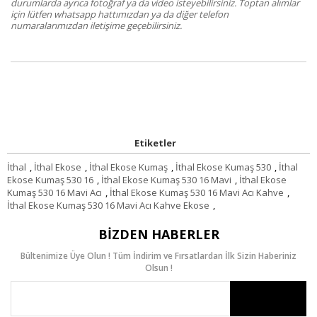
durumlarda ayrıca fotoğraf ya da video isteyebilirsiniz. Toptan alımlar
için lütfen whatsapp hattımızdan ya da diğer telefon
numaralarımızdan iletişime geçebilirsiniz.
Etiketler
İthal
,
İthal Ekose
,
İthal Ekose Kumaş
,
İthal Ekose Kumaş 530
,
İthal
Ekose Kumaş 530 16
,
İthal Ekose Kumaş 530 16 Mavi
,
İthal Ekose
Kumaş 530 16 Mavi Acı
,
İthal Ekose Kumaş 530 16 Mavi Acı Kahve
,
İthal Ekose Kumaş 530 16 Mavi Acı Kahve Ekose
,
BIZDEN HABERLER
Bültenimize Üye Olun ! Tüm İndirim ve Fırsatlardan İlk Sizin Haberiniz
Olsun !