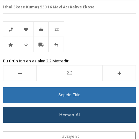
İthal Ekose Kumaş 530 16 Mavi Acı Kahve Ekose
Telefonla
Favorilere
İstek
Karşılaştır
İndirimli
Fiyat
Kargo
Gelince
Bu ürün için en az alım 2,2 Metredir.
Sipariş
Ekle
Listeme
Ürün
Düşünce
Bedava
Haber
Ekle
Haber
Ver
Ver
Tavsiye Et