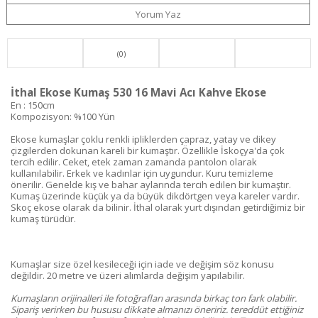
Yorum Yaz
(0)
İthal Ekose Kumaş 530 16 Mavi Acı Kahve Ekose
En : 150cm
Kompozisyon: %100 Yün
Ekose kumaşlar çoklu renkli ipliklerden çapraz, yatay ve dikey
çizgilerden dokunan kareli bir kumaştır. Özellikle İskoçya'da çok
tercih edilir. Ceket, etek zaman zamanda pantolon olarak
kullanılabilir. Erkek ve kadınlar için uygundur. Kuru temizleme
önerilir. Genelde kış ve bahar aylarında tercih edilen bir kumaştır.
Kumaş üzerinde küçük ya da büyük dikdörtgen veya kareler vardır.
Skoç ekose olarak da bilinir. İthal olarak yurt dışından getirdiğimiz bir
kumaş türüdür.
Kumaşlar size özel kesileceği için iade ve değişim söz konusu
değildir. 20 metre ve üzeri alımlarda değişim yapılabilir.
Kumaşların orijinalleri ile fotoğrafları arasında birkaç ton fark olabilir.
Sipariş verirken bu hususu dikkate almanızı öneririz. tereddüt ettiğiniz