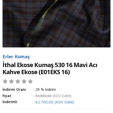
Erler Kumaş
İthal Ekose Kumaş 530 16 Mavi Acı
Kahve Ekose
(E01EKS 16)
İndirim Oranı
:
29
%
İndirim
Fiyat
:
₺3.800,00
(KDV Dahil)
İndirimli
:
₺2.700,00
(KDV Dahil)