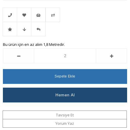
Telefonla
Favorilere
İstek
Karşılaştır
İndirimli
Fiyat
Gelince
Bu ürün için en az alım 1,8 Metredir.
Sipariş
Ekle
Listeme
Ürün
Düşünce
Haber
Ekle
Haber
Ver
Ver
Tavsiye Et
Yorum Yaz