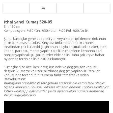
(0)
İthal Şanel Kumaş 520-05
En : 150 cm
Kompozisyon : %30 Yün, %30 Koton, %20 Pol. %20 Akrilik
Şanel kumaşlar genelde renkli yün veya koton ipliklerden dokunan
kalın bir kumaş türüdür. Dünyaca ünlü modacı Coco Chanel
tarafından çok kullanıldığı için onun adıyla anılmaktadır. Ceket, etek,
kaban, pardösü, manto yapılır. Özellikle ceketlerin kenarına özel
harçlar yapılarak şık görünümler elde edilir. Daha çok kış ve bahar
aylarında tercih edilir. Klasik bir kumaştır.
Kumaşlar size özel kesileceği için iade ve değişim söz konusu
değildir. 20 metre ve üzeri alımlarda değişim yapılabilir. Renkler
konusunda tereddütünüz varsa farklı fotoğraf ve video
isteyebilirsiniz.
Kumaşların orijinalleri ile fotoğrafları arasında bir-iki ton farkı olabilir.
Sipariş verirken bu hususu dikkate almanızı öneririz. Toptan alımlar için
lütfen whatsapp hattımızdan ya da diğer telefon numaralarımızdan
iletişime geçebilirsiniz