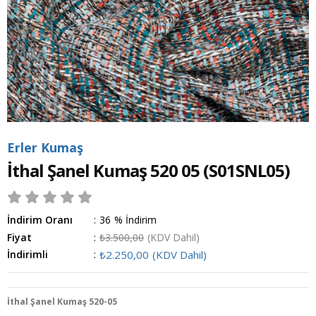
Erler Kumaş
İthal Şanel Kumaş 520 05
(S01SNL05)
İndirim Oranı
:
36
%
İndirim
Fiyat
:
₺3.500,00
(KDV Dahil)
İndirimli
:
₺2.250,00
(KDV Dahil)
İthal Şanel Kumaş 520-05