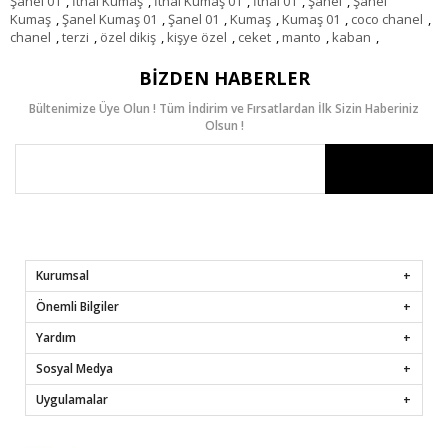
Şanel 01
,
İthal Kumaş
,
İthal Kumaş 01
,
İthal 01
,
Şanel
,
Şanel
Kumaş
,
Şanel Kumaş 01
,
Şanel 01
,
Kumaş
,
Kumaş 01
,
coco chanel
,
chanel
,
terzi
,
özel dikiş
,
kişye özel
,
ceket
,
manto
,
kaban
,
BIZDEN HABERLER
Bültenimize Üye Olun ! Tüm İndirim ve Fırsatlardan İlk Sizin Haberiniz
Olsun !
Kurumsal
Önemli Bilgiler
Yardım
Sosyal Medya
Uygulamalar