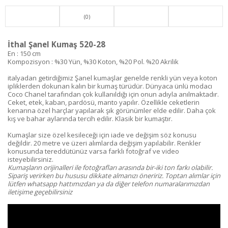
(0)
İthal Şanel Kumaş 520-28
En : 150 cm
Kompozisyon : %30 Yün, %30 Koton, %20 Pol. %20 Akrilik
italyadan getirdiğimiz Şanel kumaşlar genelde renkli yün veya koton
ipliklerden dokunan kalın bir kumaş türüdür. Dünyaca ünlü modacı
Coco Chanel tarafından çok kullanıldığı için onun adıyla anılmaktadır.
Ceket, etek, kaban, pardösü, manto yapılır. Özellikle ceketlerin
kenarına özel harçlar yapılarak şık görünümler elde edilir. Daha çok
kış ve bahar aylarında tercih edilir. Klasik bir kumaştır.
Kumaşlar size özel kesileceği için iade ve değişim söz konusu
değildir. 20 metre ve üzeri alımlarda değişim yapılabilir. Renkler
konusunda tereddütünüz varsa farklı fotoğraf ve video
isteyebilirsiniz.
Kumaşların orijinalleri ile fotoğrafları arasında bir-iki ton farkı olabilir.
Sipariş verirken bu hususu dikkate almanızı öneririz. Toptan alımlar için
lütfen whatsapp hattımızdan ya da diğer telefon numaralarımızdan
iletişime geçebilirsiniz