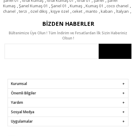
Şanel 01
,
İthal Kumaş
,
İthal Kumaş 01
,
İthal 01
,
Şanel
,
Şanel
Kumaş
,
Şanel Kumaş 01
,
Şanel 01
,
Kumaş
,
Kumaş 01
,
coco chanel
,
chanel
,
terzi
,
özel dikiş
,
kişye özel
,
ceket
,
manto
,
kaban
,
İtalyan
,
BIZDEN HABERLER
Bültenimize Üye Olun ! Tüm İndirim ve Fırsatlardan İlk Sizin Haberiniz
Olsun !
Kurumsal
Önemli Bilgiler
Yardım
Sosyal Medya
Uygulamalar