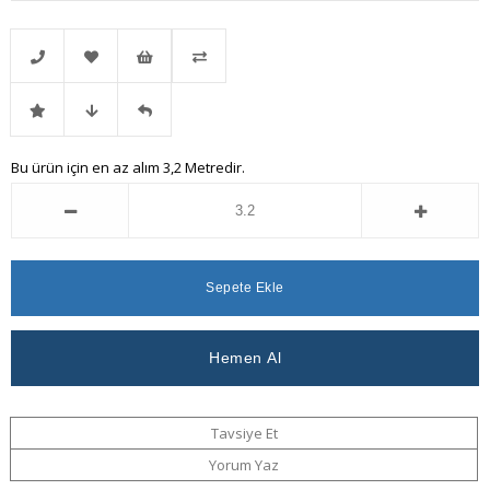
Telefonla
Favorilere
İstek
Karşılaştır
İndirimli
Fiyat
Gelince
Bu ürün için en az alım 3,2 Metredir.
Sipariş
Ekle
Listeme
Ürün
Düşünce
Haber
Ekle
Haber
Ver
Ver
Tavsiye Et
Yorum Yaz