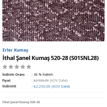
Erler Kumaş
İthal Şanel Kumaş 520-28
(S01SNL28)
İndirim Oranı
:
36
%
İndirim
Fiyat
:
₺3.500,00
(KDV Dahil)
İndirimli
:
₺2.250,00
(KDV Dahil)
İthal Şanel Kumaş 520-28