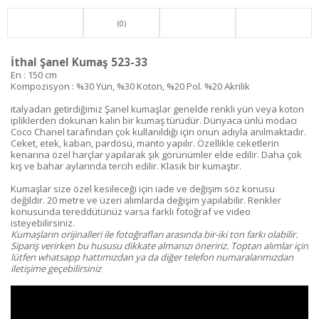
(0)
İthal Şanel Kumaş 523-33
En : 150 cm
Kompozisyon : %30 Yün, %30 Koton, %20 Pol. %20 Akrilik
italyadan getirdiğimiz Şanel kumaşlar genelde renkli yün veya koton
ipliklerden dokunan kalın bir kumaş türüdür. Dünyaca ünlü modacı
Coco Chanel tarafından çok kullanıldığı için onun adıyla anılmaktadır.
Ceket, etek, kaban, pardösü, manto yapılır. Özellikle ceketlerin
kenarına özel harçlar yapılarak şık görünümler elde edilir. Daha çok
kış ve bahar aylarında tercih edilir. Klasik bir kumaştır.
Kumaşlar size özel kesileceği için iade ve değişim söz konusu
değildir. 20 metre ve üzeri alımlarda değişim yapılabilir. Renkler
konusunda tereddütünüz varsa farklı fotoğraf ve video
isteyebilirsiniz.
Kumaşların orijinalleri ile fotoğrafları arasında bir-iki ton farkı olabilir.
Sipariş verirken bu hususu dikkate almanızı öneririz. Toptan alımlar için
lütfen whatsapp hattımızdan ya da diğer telefon numaralarımızdan
iletişime geçebilirsiniz