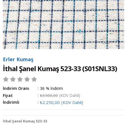
Erler Kumaş
İthal Şanel Kumaş 523-33
(S01SNL33)
İndirim Oranı
:
36
%
İndirim
Fiyat
:
₺3.500,00
(KDV Dahil)
İndirimli
:
₺2.250,00
(KDV Dahil)
İthal Şanel Kumaş 523-33