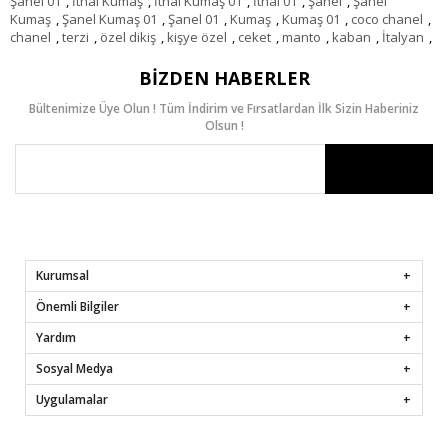
Şanel 01
,
İthal Kumaş
,
İthal Kumaş 01
,
İthal 01
,
Şanel
,
Şanel
Kumaş
,
Şanel Kumaş 01
,
Şanel 01
,
Kumaş
,
Kumaş 01
,
coco chanel
,
chanel
,
terzi
,
özel dikiş
,
kişye özel
,
ceket
,
manto
,
kaban
,
İtalyan
,
BIZDEN HABERLER
Bültenimize Üye Olun ! Tüm İndirim ve Fırsatlardan İlk Sizin Haberiniz
Olsun !
Kurumsal
Önemli Bilgiler
Yardım
Sosyal Medya
Uygulamalar