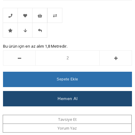
Telefonla
Favorilere
İstek
Karşılaştır
İndirimli
Fiyat
Gelince
Bu ürün için en az alım 1,8 Metredir.
Sipariş
Ekle
Listeme
Ürün
Düşünce
Haber
Ekle
Haber
Ver
Ver
Tavsiye Et
Yorum Yaz