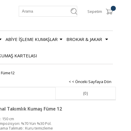
Sepetim
ABİYE İŞLEME KUMAŞLAR
BROKAR & JAKAR
KUMAŞ KARTELASI
ş Füme12
< < Önceki Sayfaya Dön
(0)
hal Takımlık Kumaş Füme 12
 : 150 cm
mpozisyon: %70 Yün %30 Pol.
kama Talimatı : Kuru temizleme