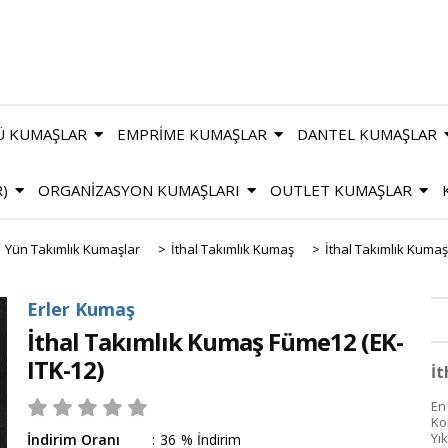
Ü KUMAŞLAR
EMPRİME KUMAŞLAR
DANTEL KUMAŞLAR
R)
ORGANİZASYON KUMAŞLARI
OUTLET KUMAŞLAR
Yün Takımlık Kumaşlar
>
İthal Takımlık Kumaş
>
İthal Takımlık Kuma
Erler Kumaş
İthal Takımlık Kumaş Füme12
(EK-
ITK-12)
İt
En
Ko
Yı
İndirim Oranı
:
36
%
İndirim