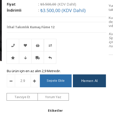
Fiyat
:
₺5.500,00
(KDV Dahil)
Yu
₺3.500,00
(KDV Dahil)
ta
İndirimli
:
Ku
de
vid
İthal Takımlık Kumaş Füme 12
Kum
Si
iç
num
Telefonla
Favorilere
İstek
Karşılaştır
İndirimli
Fiyat
Kargo
Gelince
Bu ürün için en az alım 2,9 Metredir.
Sipariş
Ekle
Listeme
Ürün
Düşünce
Bedava
Haber
Ekle
Haber
Ver
Tavsiye Et
Yorum Yaz
Ver
Etiketler