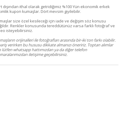
rt dışından ithal olarak getridiğimiz %100 Yün ekonomik erkek
kımlık kupon kumaşlar. Dört mevsim giyilebilir.
maşlar size özel kesileceği için iade ve değişim söz konusu
ğildir. Renkler konusunda tereddütünüz varsa farklı fotoğraf ve
eo isteyebilirsiniz.
aşların orijinalleri ile fotoğrafları arasında bir-iki ton farkı olabilir.
pariş verirken bu hususu dikkate almanızı öneririz. Toptan alımlar
in lütfen whatsapp hattımızdan ya da diğer telefon
aralarımızdan iletişime geçebilirsiniz.