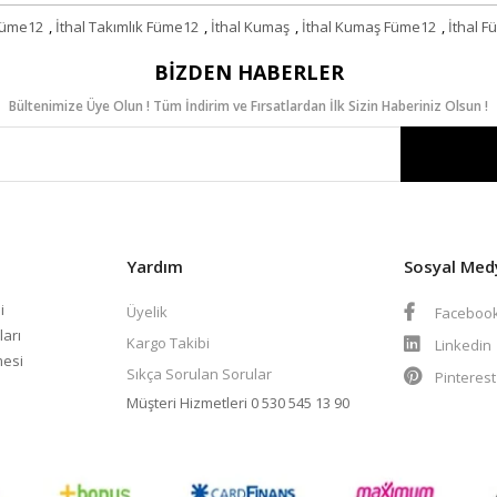
 Füme12
,
İthal Takımlık Füme12
,
İthal Kumaş
,
İthal Kumaş Füme12
,
İthal 
BIZDEN HABERLER
Bültenimize Üye Olun ! Tüm İndirim ve Fırsatlardan İlk Sizin Haberiniz Olsun !
Yardım
Sosyal Med
i
Üyelik
Faceboo
ları
Kargo Takibi
Linkedin
mesi
Sıkça Sorulan Sorular
Pinteres
Müşteri Hizmetleri
0 530 545 13 90