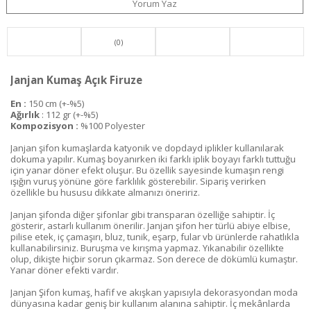
Yorum Yaz
(0)
Janjan Kumaş Açık Firuze
En :
150 cm (+-%5)
Ağırlık
: 112 gr (+-%5)
Kompozisyon :
%100 Polyester
Janjan şifon kumaşlarda katyonik ve dopdayd iplikler kullanılarak
dokuma yapılır. Kumaş boyanırken iki farklı iplik boyayı farklı tuttuğu
için yanar döner efekt oluşur. Bu özellik sayesinde kumaşın rengi
ışığın vuruş yönüne göre farklılık gösterebilir. Sipariş verirken
özellikle bu hususu dikkate almanızı öneririz.
Janjan şifonda diğer şifonlar gibi transparan özelliğe sahiptir. İç
gösterir, astarlı kullanım önerilir. Janjan şifon her türlü abiye elbise,
pilise etek, iç çamaşırı, bluz, tunik, eşarp, fular vb ürünlerde rahatlıkla
kullanabilirsiniz. Buruşma ve kırışma yapmaz. Yıkanabilir özellikte
olup, dikişte hiçbir sorun çıkarmaz. Son derece de dökümlü kumaştır.
Yanar döner efekti vardır.
Janjan Şifon kumaş, hafif ve akışkan yapısıyla dekorasyondan moda
dünyasına kadar geniş bir kullanım alanına sahiptir. İç mekânlarda