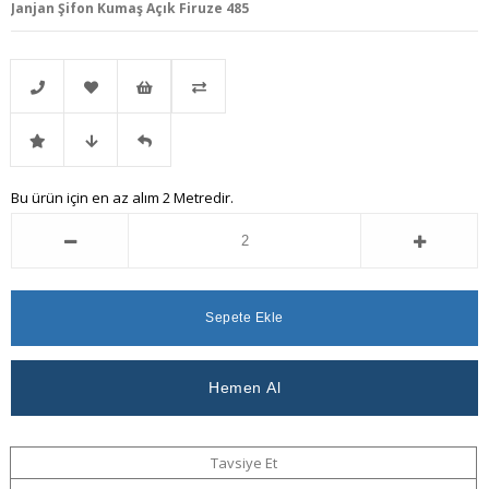
Janjan Şifon Kumaş Açık Firuze 485
Telefonla
Favorilere
İstek
Karşılaştır
İndirimli
Fiyat
Gelince
Bu ürün için en az alım 2 Metredir.
Sipariş
Ekle
Listeme
Ürün
Düşünce
Haber
Ekle
Haber
Ver
Ver
Tavsiye Et