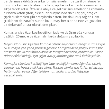
perde, masa örtüsü ve arka fon süslemelerinde zarif bir atmosfer
oluştururken, moda alanında fırfır, aplike ve katmanlı tasarımlarda
sıkça tercih edilir. Özellikle abiye ve gelinlik süslemelerinde romantik
bir hava katan şifon, aksesuar dünyasında da fular, şal, broş ve
çiçek süslemeleri gibi detaylarda estetik bir dokunuş sağlar. Hem
şıklık hem de zarafet sunan bu kumaş, her alanda ince ve göz alıcı
bir dekoratif unsur olarak öne çıkar.
Kumaşlar size özel kesileceği için iade ve değişim söz konusu
değildir. 20 metre ve üzeri alımlarda değişim yapılabilir.
Janjan şifonu bir kıyafete kombin olarak alıyorsanız, rengin tutması için
iki kumaşın yan yana gelmesi gerekir. Foroğraflar ile gerçek kumaşlar
arasında bir iki ton farkı olabilir ve foroğraflar sizleri yanıltabilir. Yanar
döner efekti olduğu için ışığın vuruş yönüne göre renk farklılaşabilir.
Kumaşlar size özel kesildiği için iade ve değişim olmadığından sipariş
verirken bu hususu dikkate alınız.
Toptan alımlar için lütfen whatsapp
hattımızdan ya da diğer telefon numaralarımızdan iletişime
geçebilirsiniz.