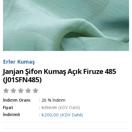
Erler Kumaş
Janjan Şifon Kumaş Açık Firuze 485
(J01SFN485)
İndirim Oranı
:
20
%
İndirim
Fiyat
:
₺250,00
(KDV Dahil)
İndirimli
:
₺200,00
(KDV Dahil)