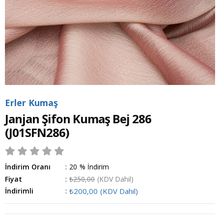
Erler Kumaş
Janjan Şifon Kumaş Bej 286
(J01SFN286)
İndirim Oranı
:
20
%
İndirim
Fiyat
:
₺250,00
(KDV Dahil)
İndirimli
:
₺200,00
(KDV Dahil)