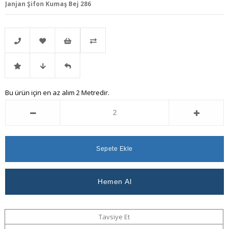
Janjan Şifon Kumaş Bej 286
Telefonla
Favorilere
İstek
Karşılaştır
İndirimli
Fiyat
Gelince
Bu ürün için en az alım 2 Metredir.
Sipariş
Ekle
Listeme
Ürün
Düşünce
Haber
Ekle
Haber
Ver
Ver
Tavsiye Et