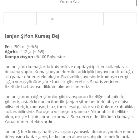
Yorum Yaz
(0)
Janjan Şifon Kumaş Bej
En :
150 cm (+-%5)
Ağırlık
: 112 gr (+-%5)
Kompozisyon :
%100 Polyester
Janjan şifon kumaşlarda katyonik ve dopdayd iplikler kullanılarak
dokuma yapılır. Kumaş boyanırken iki farklı iplik boyayı farklı tuttuğu
için yanar döner efekt oluşur. Bu özellik sayesinde kumaşın rengi
ışığın vuruş yönüne göre farklılık gösterebilir. Sipariş verirken
özellikle bu hususu dikkate almanızı öneririz.
Janjan şifonda diğer şifonlar gibi transparan özelliğe sahiptir. İç
gösterir, astarlı kullanım önerilir. Janjan şifon her türlü abiye elbise,
pilise etek, iç çamaşırı, bluz, tunik, eşarp, fular vb ürünlerde rahatlıkla
kullanabilirsiniz. Buruşma ve kırışma yapmaz. Yıkanabilir özellikte
olup, dikişte hiçbir sorun çıkarmaz. Son derece de dökümlü kumaştır.
Yanar döner efekti vardır.
Janjan Şifon kumaş, hafif ve akışkan yapısıyla dekorasyondan moda
dünyasına kadar geniş bir kullanım alanına sahiptir. İç mekânlarda