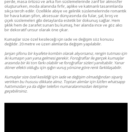
perde, masa örtüsü ve arka fon süslemelerinde zarif bir atmosfer
oluştururken, moda alanında fırfır, aplike ve katmanlı tasarımlarda
sıkça tercih edilir. Özellikle abiye ve gelinlik süslemelerinde romantik
bir hava katan şifon, aksesuar dünyasında da fular, şal, broş ve
çiçek süslemeleri gibi detaylarda estetik bir dokunuş sağlar. Hem
şıklık hem de zarafet sunan bu kumaş, her alanda ince ve göz alıcı
bir dekoratif unsur olarak öne çıkar.
Kumaşlar size özel kesileceği için iade ve değişim söz konusu
değildir. 20 metre ve üzeri alımlarda değişim yapılabilir.
Janjan şifonu bir kıyafete kombin olarak alıyorsanız, rengin tutması için
iki kumaşın yan yana gelmesi gerekir. Foroğraflar ile gerçek kumaşlar
arasında bir iki ton farkı olabilir ve foroğraflar sizleri yanıltabilir. Yanar
döner efekti olduğu için ışığın vuruş yönüne göre renk farklılaşabilir.
Kumaşlar size özel kesildiği için iade ve değişim olmadığından sipariş
verirken bu hususu dikkate alınız.
Toptan alımlar için lütfen whatsapp
hattımızdan ya da diğer telefon numaralarımızdan iletişime
geçebilirsiniz.