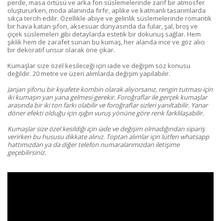
perde, masa örtüsü ve arka fon süslemelerinde zarif bir atmosfer
oluştururken, moda alanında fırfır, aplike ve katmanlı tasarımlarda
sıkça tercih edilir. Özellikle abiye ve gelinlik süslemelerinde romantik
bir hava katan şifon, aksesuar dünyasında da fular, şal, broş ve
çiçek süslemeleri gibi detaylarda estetik bir dokunuş sağlar. Hem
şıklık hem de zarafet sunan bu kumaş, her alanda ince ve göz alıcı
bir dekoratif unsur olarak öne çıkar.
Kumaşlar size özel kesileceği için iade ve değişim söz konusu
değildir. 20 metre ve üzeri alımlarda değişim yapılabilir.
Janjan şifonu bir kıyafete kombin olarak alıyorsanız, rengin tutması için
iki kumaşın yan yana gelmesi gerekir. Foroğraflar ile gerçek kumaşlar
arasında bir iki ton farkı olabilir ve foroğraflar sizleri yanıltabilir. Yanar
döner efekti olduğu için ışığın vuruş yönüne göre renk farklılaşabilir.
Kumaşlar size özel kesildiği için iade ve değişim olmadığından sipariş
verirken bu hususu dikkate alınız.
Toptan alımlar için lütfen whatsapp
hattımızdan ya da diğer telefon numaralarımızdan iletişime
geçebilirsiniz.