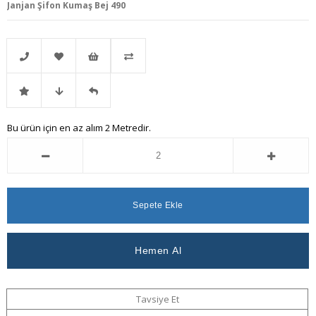
Janjan Şifon Kumaş Bej 490
Telefonla
Favorilere
İstek
Karşılaştır
İndirimli
Fiyat
Gelince
Bu ürün için en az alım 2 Metredir.
Sipariş
Ekle
Listeme
Ürün
Düşünce
Haber
Ekle
Haber
Ver
Ver
Tavsiye Et