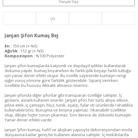
Yorum Yaz
(1)
Janjan Şifon Kumaş Bej
En :
150 cm (+-%5)
Ağırlık
: 112 gr (+-%5)
Kompozisyon :
%100 Polyester
Janjan şifon kumaşlarda katyonik ve dopdayd iplikler kullanılarak
dokuma yapılır. Kumaş boyanırken iki farklı iplik boyayı farklı tuttuğu
için yanar döner efekt oluşur. Bu özellik sayesinde kumaşın rengi
ışığın vuruş yönüne göre farklılık gösterebilir. Sipariş verirken
özellikle bu hususu dikkate almanızı öneririz.
Janjan şifonda diğer şifonlar gibi transparan özelliğe sahiptir. İç
gösterir, astarlı kullanım önerilir. Janjan şifon her türlü abiye elbise,
pilise etek, iç çamaşırı, bluz, tunik, eşarp, fular vb ürünlerde rahatlıkla
kullanabilirsiniz. Buruşma ve kırışma yapmaz. Yıkanabilir özellikte
olup, dikişte hiçbir sorun çıkarmaz. Son derece de dökümlü kumaştır.
Yanar döner efekti vardır.
Janjan Şifon kumaş, hafif ve akışkan yapısıyla dekorasyondan moda
dünyasına kadar geniş bir kullanım alanına sahiptir. İç mekânlarda