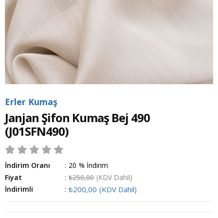
Erler Kumaş
Janjan Şifon Kumaş Bej 490
(J01SFN490)
İndirim Oranı
:
20
%
İndirim
Fiyat
:
₺250,00
(KDV Dahil)
İndirimli
:
₺200,00
(KDV Dahil)