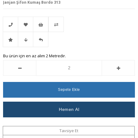
Janjan Şifon Kumaş Bordo 313
Telefonla
Favorilere
İstek
Karşılaştır
İndirimli
Fiyat
Gelince
Bu ürün için en az alım 2 Metredir.
Sipariş
Ekle
Listeme
Ürün
Düşünce
Haber
Ekle
Haber
Ver
Ver
Tavsiye Et