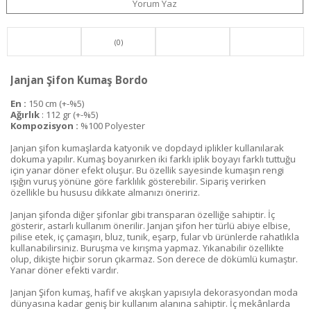
Yorum Yaz
(0)
Janjan Şifon Kumaş Bordo
En :
150 cm (+-%5)
Ağırlık
: 112 gr (+-%5)
Kompozisyon :
%100 Polyester
Janjan şifon kumaşlarda katyonik ve dopdayd iplikler kullanılarak
dokuma yapılır. Kumaş boyanırken iki farklı iplik boyayı farklı tuttuğu
için yanar döner efekt oluşur. Bu özellik sayesinde kumaşın rengi
ışığın vuruş yönüne göre farklılık gösterebilir. Sipariş verirken
özellikle bu hususu dikkate almanızı öneririz.
Janjan şifonda diğer şifonlar gibi transparan özelliğe sahiptir. İç
gösterir, astarlı kullanım önerilir. Janjan şifon her türlü abiye elbise,
pilise etek, iç çamaşırı, bluz, tunik, eşarp, fular vb ürünlerde rahatlıkla
kullanabilirsiniz. Buruşma ve kırışma yapmaz. Yıkanabilir özellikte
olup, dikişte hiçbir sorun çıkarmaz. Son derece de dökümlü kumaştır.
Yanar döner efekti vardır.
Janjan Şifon kumaş, hafif ve akışkan yapısıyla dekorasyondan moda
dünyasına kadar geniş bir kullanım alanına sahiptir. İç mekânlarda