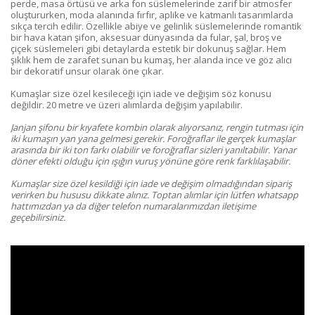
perde, masa örtüsü ve arka fon süslemelerinde zarif bir atmosfer
oluştururken, moda alanında fırfır, aplike ve katmanlı tasarımlarda
sıkça tercih edilir. Özellikle abiye ve gelinlik süslemelerinde romantik
bir hava katan şifon, aksesuar dünyasında da fular, şal, broş ve
çiçek süslemeleri gibi detaylarda estetik bir dokunuş sağlar. Hem
şıklık hem de zarafet sunan bu kumaş, her alanda ince ve göz alıcı
bir dekoratif unsur olarak öne çıkar.
Kumaşlar size özel kesileceği için iade ve değişim söz konusu
değildir. 20 metre ve üzeri alımlarda değişim yapılabilir.
Janjan şifonu bir kıyafete kombin olarak alıyorsanız, rengin tutması için
iki kumaşın yan yana gelmesi gerekir. Foroğraflar ile gerçek kumaşlar
arasında bir iki ton farkı olabilir ve foroğraflar sizleri yanıltabilir. Yanar
döner efekti olduğu için ışığın vuruş yönüne göre renk farklılaşabilir.
Kumaşlar size özel kesildiği için iade ve değişim olmadığından sipariş
verirken bu hususu dikkate alınız.
Toptan alımlar için lütfen whatsapp
hattımızdan ya da diğer telefon numaralarımızdan iletişime
geçebilirsiniz.