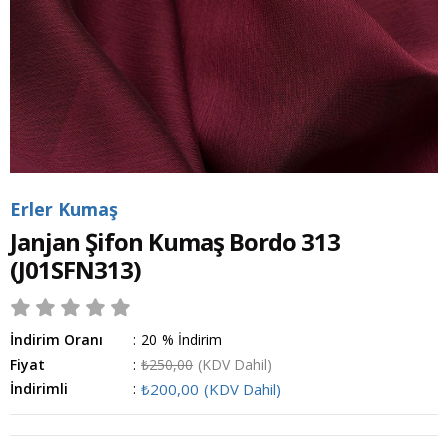
Erler Kumaş
Janjan Şifon Kumaş Bordo 313
(J01SFN313)
İndirim Oranı
:
20
%
İndirim
Fiyat
:
₺250,00
(KDV Dahil)
İndirimli
:
₺200,00
(KDV Dahil)