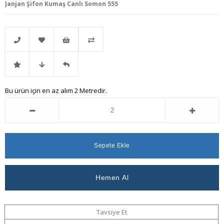
Janjan Şifon Kumaş Canlı Somon 555
Telefonla
Favorilere
İstek
Karşılaştır
İndirimli
Fiyat
Gelince
Bu ürün için en az alım 2 Metredir.
Sipariş
Ekle
Listeme
Ürün
Düşünce
Haber
Ekle
Haber
Ver
Ver
Tavsiye Et