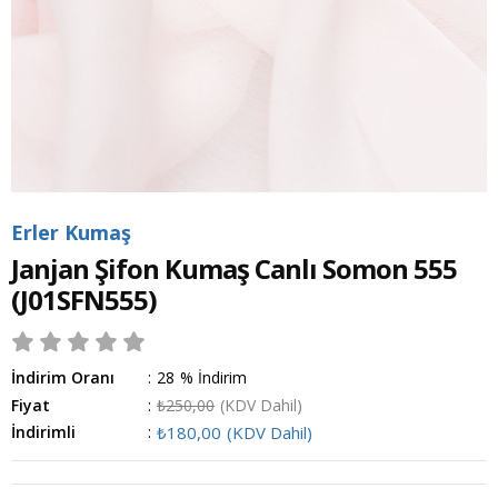
Erler Kumaş
Janjan Şifon Kumaş Canlı Somon 555
(J01SFN555)
İndirim Oranı
:
28
%
İndirim
Fiyat
:
₺250,00
(KDV Dahil)
İndirimli
:
₺180,00
(KDV Dahil)