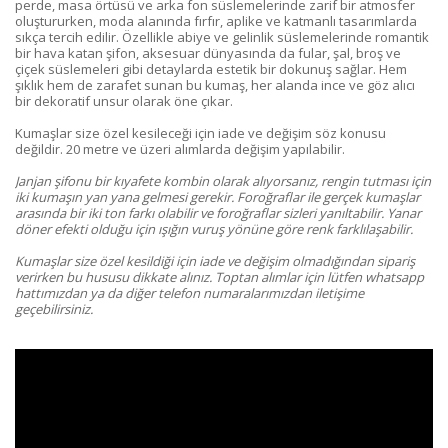
perde, masa örtüsü ve arka fon süslemelerinde zarif bir atmosfer
oluştururken, moda alanında fırfır, aplike ve katmanlı tasarımlarda
sıkça tercih edilir. Özellikle abiye ve gelinlik süslemelerinde romantik
bir hava katan şifon, aksesuar dünyasında da fular, şal, broş ve
çiçek süslemeleri gibi detaylarda estetik bir dokunuş sağlar. Hem
şıklık hem de zarafet sunan bu kumaş, her alanda ince ve göz alıcı
bir dekoratif unsur olarak öne çıkar.
Kumaşlar size özel kesileceği için iade ve değişim söz konusu
değildir. 20 metre ve üzeri alımlarda değişim yapılabilir.
Janjan şifonu bir kıyafete kombin olarak alıyorsanız, rengin tutması için
iki kumaşın yan yana gelmesi gerekir. Foroğraflar ile gerçek kumaşlar
arasında bir iki ton farkı olabilir ve foroğraflar sizleri yanıltabilir. Yanar
döner efekti olduğu için ışığın vuruş yönüne göre renk farklılaşabilir.
Kumaşlar size özel kesildiği için iade ve değişim olmadığından sipariş
verirken bu hususu dikkate alınız.
Toptan alımlar için lütfen whatsapp
hattımızdan ya da diğer telefon numaralarımızdan iletişime
geçebilirsiniz.