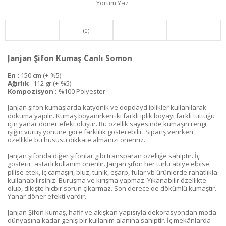
Yorum Yaz
(0)
Janjan Şifon Kumaş Canlı Somon
En :
150 cm (+-%5)
Ağırlık
: 112 gr (+-%5)
Kompozisyon :
%100 Polyester
Janjan şifon kumaşlarda katyonik ve dopdayd iplikler kullanılarak
dokuma yapılır. Kumaş boyanırken iki farklı iplik boyayı farklı tuttuğu
için yanar döner efekt oluşur. Bu özellik sayesinde kumaşın rengi
ışığın vuruş yönüne göre farklılık gösterebilir. Sipariş verirken
özellikle bu hususu dikkate almanızı öneririz.
Janjan şifonda diğer şifonlar gibi transparan özelliğe sahiptir. İç
gösterir, astarlı kullanım önerilir. Janjan şifon her türlü abiye elbise,
pilise etek, iç çamaşırı, bluz, tunik, eşarp, fular vb ürünlerde rahatlıkla
kullanabilirsiniz. Buruşma ve kırışma yapmaz. Yıkanabilir özellikte
olup, dikişte hiçbir sorun çıkarmaz. Son derece de dökümlü kumaştır.
Yanar döner efekti vardır.
Janjan Şifon kumaş, hafif ve akışkan yapısıyla dekorasyondan moda
dünyasına kadar geniş bir kullanım alanına sahiptir. İç mekânlarda