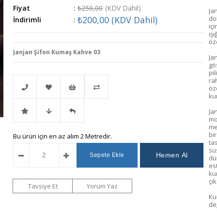
Fiyat
:
₺250,00
(KDV Dahil)
Ja
₺200,00
(KDV Dahil)
do
İndirimli
:
iç
ışı
öz
Janjan Şifon Kumaş Kahve 03
Jan
gös
pil
ra
öz
ku
Ja
Telefonla
Favorilere
İstek
Karşılaştır
mo
me
bi
İndirimli
Fiyat
Gelince
Bu ürün için en az alım 2 Metredir.
Sipariş
Ekle
Listeme
tas
sü
dü
Ürün
Düşünce
Haber
Ekle
es
ku
çı
Haber
Ver
Tavsiye Et
Yorum Yaz
Ku
değ
Ver