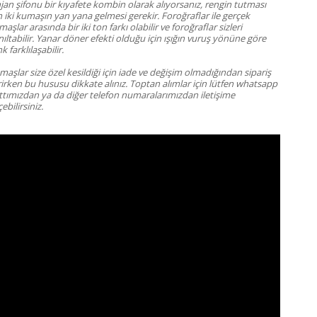
jan şifonu bir kıyafete kombin olarak alıyorsanız, rengin tutması
n iki kumaşın yan yana gelmesi gerekir. Foroğraflar ile gerçek
aşlar arasında bir iki ton farkı olabilir ve foroğraflar sizleri
ıltabilir. Yanar döner efekti olduğu için ışığın vuruş yönüne göre
k farklılaşabilir.
aşlar size özel kesildiği için iade ve değişim olmadığından sipariş
rirken bu hususu dikkate alınız.
Toptan alımlar için lütfen whatsapp
ttımızdan ya da diğer telefon numaralarımızdan iletişime
ebilirsiniz.