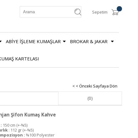
Sepetim
ABİYE İŞLEME KUMAŞLAR
BROKAR & JAKAR
KUMAŞ KARTELASI
< < Önceki Sayfaya Dön
(0)
njan Şifon Kumaş Kahve
:
150 cm (+-%5)
ırlık
: 112 gr (+-%5)
mpozisyon :
%100 Polyester