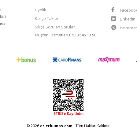
i
Üyelik
Faceboo
ları
Kargo Takibi
Linkedin
mesi
Sıkça Sorulan Sorular
Pinteres
Müşteri Hizmetleri
0 530 545 13 90
© 2026
erlerkumas.com
- Tüm Hakları Saklıdır.