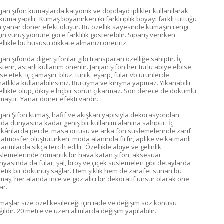
njan şifon kumaşlarda katyonik ve dopdayd iplikler kullanılarak
kuma yapılır. Kumaş boyanırken iki farklı iplik boyayı farklı tuttuğu
in yanar döner efekt oluşur. Bu özellik sayesinde kumaşın rengi
ğın vuruş yönüne göre farklılık gösterebilir. Sipariş verirken
ellikle bu hususu dikkate almanızı öneririz.
jan şifonda diğer şifonlar gibi transparan özelliğe sahiptir. İç
terir, astarlı kullanım önerilir. Janjan şifon her türlü abiye elbise,
ise etek, iç çamaşırı, bluz, tunik, eşarp, fular vb ürünlerde
hatlıkla kullanabilirsiniz. Buruşma ve kırışma yapmaz. Yıkanabilir
ellikte olup, dikişte hiçbir sorun çıkarmaz. Son derece de dökümlü
maştır. Yanar döner efekti vardır.
njan Şifon kumaş, hafif ve akışkan yapısıyla dekorasyondan
da dünyasına kadar geniş bir kullanım alanına sahiptir. İç
kânlarda perde, masa örtüsü ve arka fon süslemelerinde zarif
r atmosfer oluştururken, moda alanında fırfır, aplike ve katmanlı
arımlarda sıkça tercih edilir. Özellikle abiye ve gelinlik
slemelerinde romantik bir hava katan şifon, aksesuar
nyasında da fular, şal, broş ve çiçek süslemeleri gibi detaylarda
tetik bir dokunuş sağlar. Hem şıklık hem de zarafet sunan bu
maş, her alanda ince ve göz alıcı bir dekoratif unsur olarak öne
kar.
maşlar size özel kesileceği için iade ve değişim söz konusu
ildir. 20 metre ve üzeri alımlarda değişim yapılabilir.