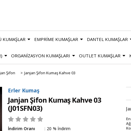
Ü KUMAŞLAR
EMPRİME KUMAŞLAR
DANTEL KUMAŞLAR
R)
ORGANİZASYON KUMAŞLARI
OUTLET KUMAŞLAR
jan Şifon
>
Janjan Şifon Kumaş Kahve 03
Erler Kumaş
Janjan Şifon Kumaş Kahve 03
(J01SFN03)
Ja
En 
Ağ
Ko
İndirim Oranı
:
20
%
İndirim