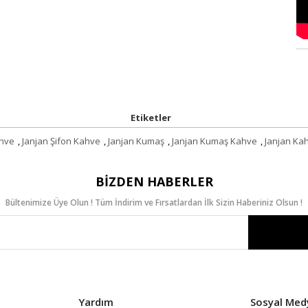
Etiketler
ahve
,
Janjan Şifon Kahve
,
Janjan Kumaş
,
Janjan Kumaş Kahve
,
Janjan Ka
BIZDEN HABERLER
Bültenimize Üye Olun ! Tüm İndirim ve Fırsatlardan İlk Sizin Haberiniz Olsun !
Yardım
Sosyal Med