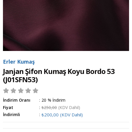
Erler Kumaş
Janjan Şifon Kumaş Koyu Bordo 53
(J01SFN53)
İndirim Oranı
:
20
%
İndirim
Fiyat
:
₺250,00
(KDV Dahil)
İndirimli
:
₺200,00
(KDV Dahil)