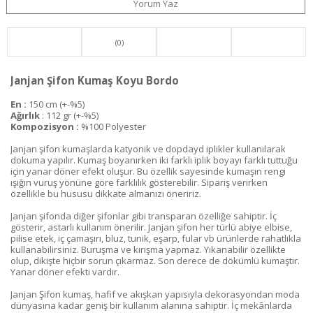
Yorum Yaz
(0)
Janjan Şifon Kumaş Koyu Bordo
En :
150 cm (+-%5)
Ağırlık
: 112 gr (+-%5)
Kompozisyon :
%100 Polyester
Janjan şifon kumaşlarda katyonik ve dopdayd iplikler kullanılarak
dokuma yapılır. Kumaş boyanırken iki farklı iplik boyayı farklı tuttuğu
için yanar döner efekt oluşur. Bu özellik sayesinde kumaşın rengi
ışığın vuruş yönüne göre farklılık gösterebilir. Sipariş verirken
özellikle bu hususu dikkate almanızı öneririz.
Janjan şifonda diğer şifonlar gibi transparan özelliğe sahiptir. İç
gösterir, astarlı kullanım önerilir. Janjan şifon her türlü abiye elbise,
pilise etek, iç çamaşırı, bluz, tunik, eşarp, fular vb ürünlerde rahatlıkla
kullanabilirsiniz. Buruşma ve kırışma yapmaz. Yıkanabilir özellikte
olup, dikişte hiçbir sorun çıkarmaz. Son derece de dökümlü kumaştır.
Yanar döner efekti vardır.
Janjan Şifon kumaş, hafif ve akışkan yapısıyla dekorasyondan moda
dünyasına kadar geniş bir kullanım alanına sahiptir. İç mekânlarda