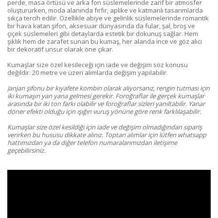
perde, masa örtüsü ve arka fon süslemelerinde zarif bir atmosfer
oluştururken, moda alanında fırfır, aplike ve katmanlı tasarımlarda
sıkça tercih edilir. Özellikle abiye ve gelinlik süslemelerinde romantik
bir hava katan şifon, aksesuar dünyasında da fular, şal, broş ve
çiçek süslemeleri gibi detaylarda estetik bir dokunuş sağlar. Hem
şıklık hem de zarafet sunan bu kumaş, her alanda ince ve göz alıcı
bir dekoratif unsur olarak öne çıkar.
Kumaşlar size özel kesileceği için iade ve değişim söz konusu
değildir. 20 metre ve üzeri alımlarda değişim yapılabilir.
Janjan şifonu bir kıyafete kombin olarak alıyorsanız, rengin tutması için
iki kumaşın yan yana gelmesi gerekir. Foroğraflar ile gerçek kumaşlar
arasında bir iki ton farkı olabilir ve foroğraflar sizleri yanıltabilir. Yanar
döner efekti olduğu için ışığın vuruş yönüne göre renk farklılaşabilir.
Kumaşlar size özel kesildiği için iade ve değişim olmadığından sipariş
verirken bu hususu dikkate alınız.
Toptan alımlar için lütfen whatsapp
hattımızdan ya da diğer telefon numaralarımızdan iletişime
geçebilirsiniz.