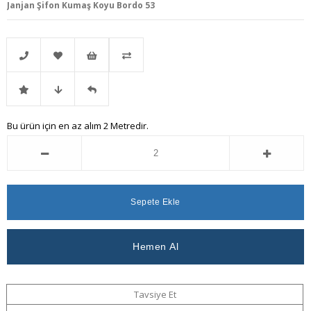
Janjan Şifon Kumaş Koyu Bordo 53
Telefonla
Favorilere
İstek
Karşılaştır
İndirimli
Fiyat
Gelince
Bu ürün için en az alım 2 Metredir.
Sipariş
Ekle
Listeme
Ürün
Düşünce
Haber
Ekle
Haber
Ver
Ver
Tavsiye Et