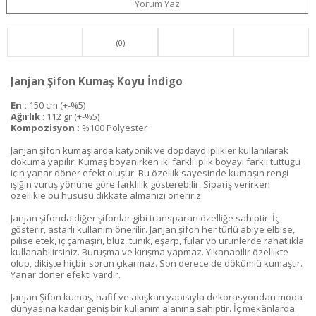
Yorum Yaz
(0)
Janjan Şifon Kumaş Koyu İndigo
En :
150 cm (+-%5)
Ağırlık
: 112 gr (+-%5)
Kompozisyon :
%100 Polyester
Janjan şifon kumaşlarda katyonik ve dopdayd iplikler kullanılarak
dokuma yapılır. Kumaş boyanırken iki farklı iplik boyayı farklı tuttuğu
için yanar döner efekt oluşur. Bu özellik sayesinde kumaşın rengi
ışığın vuruş yönüne göre farklılık gösterebilir. Sipariş verirken
özellikle bu hususu dikkate almanızı öneririz.
Janjan şifonda diğer şifonlar gibi transparan özelliğe sahiptir. İç
gösterir, astarlı kullanım önerilir. Janjan şifon her türlü abiye elbise,
pilise etek, iç çamaşırı, bluz, tunik, eşarp, fular vb ürünlerde rahatlıkla
kullanabilirsiniz. Buruşma ve kırışma yapmaz. Yıkanabilir özellikte
olup, dikişte hiçbir sorun çıkarmaz. Son derece de dökümlü kumaştır.
Yanar döner efekti vardır.
Janjan Şifon kumaş, hafif ve akışkan yapısıyla dekorasyondan moda
dünyasına kadar geniş bir kullanım alanına sahiptir. İç mekânlarda