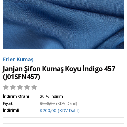
Erler Kumaş
Janjan Şifon Kumaş Koyu İndigo 457
(J01SFN457)
İndirim Oranı
:
20
%
İndirim
Fiyat
:
₺250,00
(KDV Dahil)
İndirimli
:
₺200,00
(KDV Dahil)