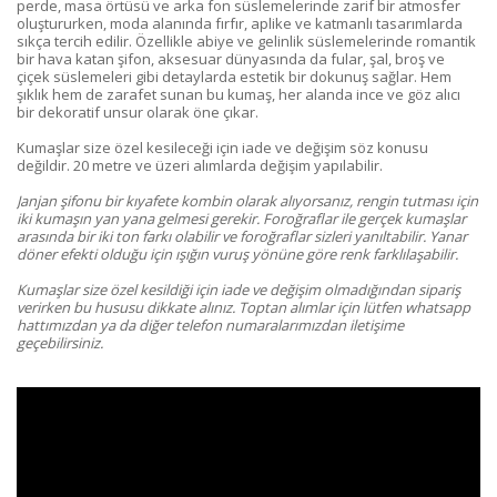
perde, masa örtüsü ve arka fon süslemelerinde zarif bir atmosfer
oluştururken, moda alanında fırfır, aplike ve katmanlı tasarımlarda
sıkça tercih edilir. Özellikle abiye ve gelinlik süslemelerinde romantik
bir hava katan şifon, aksesuar dünyasında da fular, şal, broş ve
çiçek süslemeleri gibi detaylarda estetik bir dokunuş sağlar. Hem
şıklık hem de zarafet sunan bu kumaş, her alanda ince ve göz alıcı
bir dekoratif unsur olarak öne çıkar.
Kumaşlar size özel kesileceği için iade ve değişim söz konusu
değildir. 20 metre ve üzeri alımlarda değişim yapılabilir.
Janjan şifonu bir kıyafete kombin olarak alıyorsanız, rengin tutması için
iki kumaşın yan yana gelmesi gerekir. Foroğraflar ile gerçek kumaşlar
arasında bir iki ton farkı olabilir ve foroğraflar sizleri yanıltabilir. Yanar
döner efekti olduğu için ışığın vuruş yönüne göre renk farklılaşabilir.
Kumaşlar size özel kesildiği için iade ve değişim olmadığından sipariş
verirken bu hususu dikkate alınız.
Toptan alımlar için lütfen whatsapp
hattımızdan ya da diğer telefon numaralarımızdan iletişime
geçebilirsiniz.