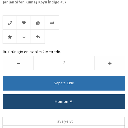
Janjan Şifon Kumaş Koyu İndigo 457
Telefonla
Favorilere
İstek
Karşılaştır
İndirimli
Fiyat
Gelince
Bu ürün için en az alım 2 Metredir.
Sipariş
Ekle
Listeme
Ürün
Düşünce
Haber
Ekle
Haber
Ver
Ver
Tavsiye Et