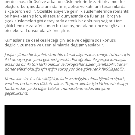
perde, masa örtüsü ve arka fon süslemelerinde zarif bir atmosfer
oluştururken, moda alanında fırfır, aplike ve katmanlı tasarımlarda
sıkça tercih edilir. Özellikle abiye ve gelinlik süslemelerinde romantik
bir hava katan şifon, aksesuar dünyasında da fular, şal, broş ve
çiçek süslemeleri gibi detaylarda estetik bir dokunuş sağlar. Hem
şıklık hem de zarafet sunan bu kumaş, her alanda ince ve göz alıcı
bir dekoratif unsur olarak öne çıkar.
Kumaşlar size özel kesileceği için iade ve değişim söz konusu
değildir. 20 metre ve üzeri alımlarda değişim yapılabilir.
Janjan şifonu bir kıyafete kombin olarak alıyorsanız, rengin tutması için
iki kumaşın yan yana gelmesi gerekir. Foroğraflar ile gerçek kumaşlar
arasında bir iki ton farkı olabilir ve foroğraflar sizleri yanıltabilir. Yanar
döner efekti olduğu için ışığın vuruş yönüne göre renk farklılaşabilir.
Kumaşlar size özel kesildiği için iade ve değişim olmadığından sipariş
verirken bu hususu dikkate alınız.
Toptan alımlar için lütfen whatsapp
hattımızdan ya da diğer telefon numaralarımızdan iletişime
geçebilirsiniz.