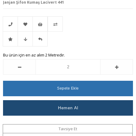
Janjan Şifon Kumaş Lacivert 441
Telefonla
Favorilere
İstek
Karşılaştır
İndirimli
Fiyat
Gelince
Bu ürün için en az alım 2 Metredir.
Sipariş
Ekle
Listeme
Ürün
Düşünce
Haber
Ekle
Haber
Ver
Ver
Tavsiye Et