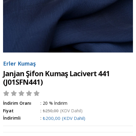
Erler Kumaş
Janjan Şifon Kumaş Lacivert 441
(J01SFN441)
İndirim Oranı
:
20
%
İndirim
Fiyat
:
₺250,00
(KDV Dahil)
İndirimli
:
₺200,00
(KDV Dahil)