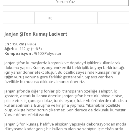
Yorum Yaz
(0)
Janjan Şifon Kumaş Lacivert
En :
150 cm (+-%5)
Ağırlık
: 112 gr (+-%5)
Kompozisyon :
%100 Polyester
Janjan şifon kumaşlarda katyonik ve dopdayd iplikler kullanılarak
dokuma yapılır. Kumaş boyanırken iki farklı iplik boyayı farklı tuttuğu
için yanar döner efekt oluşur. Bu özellik sayesinde kumaşın rengi
ışığın vuruş yönüne göre farklılık gösterebilir. Sipariş verirken
özellikle bu hususu dikkate almanızı öneririz.
Janjan şifonda diğer şifonlar gibi transparan özelliğe sahiptir. İç
gösterir, astarlı kullanım önerilir. Janjan şifon her türlü abiye elbise,
pilise etek, iç çamaşırı, bluz, tunik, eşarp, fular vb ürünlerde rahatlıkla
kullanabilirsiniz. Buruşma ve kırışma yapmaz. Yıkanabilir özellikte
olup, dikişte hiçbir sorun çıkarmaz. Son derece de dökümlü kumaştır.
Yanar döner efekti vardır.
Janjan Şifon kumaş, hafif ve akışkan yapısıyla dekorasyondan moda
dünyasına kadar geniş bir kullanım alanına sahiptir. İç mekânlarda