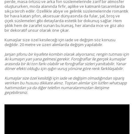
perde, masa örtüsü ve arka fon süslemelerinde zarif bir atmosfer
oluştururken, moda alanında fırfır, aplike ve katmanlı tasarımlarda
sıkça tercih edilir. Özellikle abiye ve gelinlik süslemelerinde romantik
bir hava katan şifon, aksesuar dünyasında da fular, şal, broş ve
çiçek süslemeleri gibi detaylarda estetik bir dokunuş sağlar. Hem
şıklık hem de zarafet sunan bu kumaş, her alanda ince ve göz alıcı
bir dekoratif unsur olarak öne çıkar.
Kumaşlar size özel kesileceği için iade ve değişim söz konusu
değildir. 20 metre ve üzeri alımlarda değişim yapılabilir.
Janjan şifonu bir kıyafete kombin olarak alıyorsanız, rengin tutması için
iki kumaşın yan yana gelmesi gerekir. Foroğraflar ile gerçek kumaşlar
arasında bir iki ton farkı olabilir ve foroğraflar sizleri yanıltabilir. Yanar
döner efekti olduğu için ışığın vuruş yönüne göre renk farklılaşabilir.
Kumaşlar size özel kesildiği için iade ve değişim olmadığından sipariş
verirken bu hususu dikkate alınız.
Toptan alımlar için lütfen whatsapp
hattımızdan ya da diğer telefon numaralarımızdan iletişime
geçebilirsiniz.