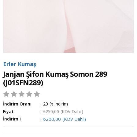
Erler Kumaş
Janjan Şifon Kumaş Somon 289
(J01SFN289)
İndirim Oranı
:
20
%
İndirim
Fiyat
:
₺250,00
(KDV Dahil)
İndirimli
:
₺200,00
(KDV Dahil)