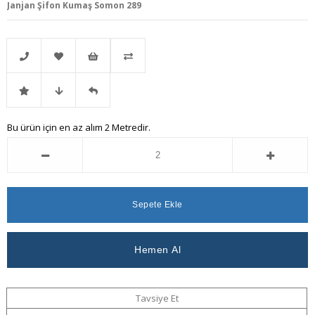
Janjan Şifon Kumaş Somon 289
Telefonla
Favorilere
İstek
Karşılaştır
İndirimli
Fiyat
Gelince
Bu ürün için en az alım 2 Metredir.
Sipariş
Ekle
Listeme
Ürün
Düşünce
Haber
Ekle
Haber
Ver
Ver
Tavsiye Et