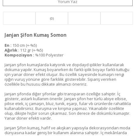
Yorum Yaz
(0)
Janjan Şifon Kumaş Somon
En :
150 cm (+-%5)
Ağırlık
: 112 gr (+-%5)
Kompozisyon :
%100 Polyester
Janjan şifon kumaşlarda katyonik ve dopdayd iplikler kullanılarak
dokuma yapılır. Kumaş boyanırken iki farklı iplik boyayı farklı tuttuğu
için yanar döner efekt oluşur. Bu özellik sayesinde kumaşın rengi
ışığın vuruş yönüne göre farklılık gösterebilir. Sipariş verirken
özellikle bu hususu dikkate almanızı öneririz.
Janjan şifonda diğer şifonlar gibi transparan özelliğe sahiptir. İç
gösterir, astarlı kullanım önerilir. Janjan şifon her türlü abiye elbise,
pilise etek, iç çamaşırı, bluz, tunik, eşarp, fular vb ürünlerde rahatlıkla
kullanabilirsiniz. Buruşma ve kırışma yapmaz. Yıkanabilir özellikte
olup, dikişte hiçbir sorun çıkarmaz. Son derece de dökümlü kumaştır.
Yanar döner efekti vardır.
Janjan Şifon kumaş, hafif ve akışkan yapısıyla dekorasyondan moda
dünyasına kadar geniş bir kullanım alanına sahiptir. İç mekânlarda