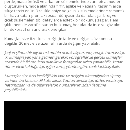
perde, masa örtüsü ve arka fon süslemelerinde zarif bir atmosfer
oluştururken, moda alanında fırfır, aplike ve katmanlı tasarımlarda
sıkça tercih edilir. Özellikle abiye ve gelinlik süslemelerinde romantik
bir hava katan şifon, aksesuar dünyasında da fular, şal, broş ve
çiçek süslemeleri gibi detaylarda estetik bir dokunuş sağlar. Hem
şıklık hem de zarafet sunan bu kumaş, her alanda ince ve göz alıcı
bir dekoratif unsur olarak öne çıkar.
Kumaşlar size özel kesileceği için iade ve değişim söz konusu
değildir. 20 metre ve üzeri alımlarda değişim yapılabilir.
Janjan şifonu bir kıyafete kombin olarak alıyorsanız, rengin tutması için
iki kumaşın yan yana gelmesi gerekir. Foroğraflar ile gerçek kumaşlar
arasında bir iki ton farkı olabilir ve foroğraflar sizleri yanıltabilir. Yanar
döner efekti olduğu için ışığın vuruş yönüne göre renk farklılaşabilir.
Kumaşlar size özel kesildiği için iade ve değişim olmadığından sipariş
verirken bu hususu dikkate alınız.
Toptan alımlar için lütfen whatsapp
hattımızdan ya da diğer telefon numaralarımızdan iletişime
geçebilirsiniz.