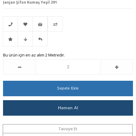
Janjan Şifon Kumaş Yeşil 291
Telefonla
Favorilere
İstek
Karşılaştır
İndirimli
Fiyat
Gelince
Bu ürün için en az alım 2 Metredir.
Sipariş
Ekle
Listeme
Ürün
Düşünce
Haber
Ekle
Haber
Ver
Ver
Tavsiye Et