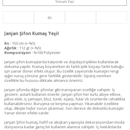
Yorum Yaz
(0)
Janjan Şifon Kumaş Yeşil
En :
150 cm (+-%5)
Ağırlık
: 112 gr (+-%5)
Kompozisyon :
%100 Polyester
Janjan şifon kumaşlarda katyonik ve dopdayd iplikler kullanılarak
dokuma yapılır. Kumaş boyanırken iki farklı iplik boyayı farklı tuttuğu
için yanar döner efekt oluşur. Bu özellik sayesinde kumaşın rengi
ışığın vuruş yönüne göre farklılık gösterebilir. Sipariş verirken
özellikle bu hususu dikkate almanızı öneririz.
Janjan şifonda diğer şifonlar gibi transparan özelliğe sahiptir. İç
gösterir, astarlı kullanım önerilir. Janjan şifon her türlü abiye elbise,
pilise etek, iç çamaşırı, bluz, tunik, eşarp, fular vb ürünlerde rahatlıkla
kullanabilirsiniz. Buruşma ve kırışma yapmaz. Yıkanabilir özellikte
olup, dikişte hiçbir sorun çıkarmaz. Son derece de dökümlü kumaştır.
Yanar döner efekti vardır.
Janjan Şifon kumaş, hafif ve akışkan yapısıyla dekorasyondan moda
dünyasına kadar geniş bir kullanım alanına sahiptir. İç mekânlarda