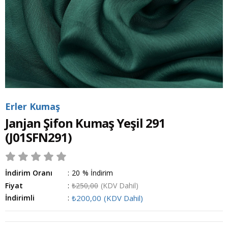
Erler Kumaş
Janjan Şifon Kumaş Yeşil 291
(J01SFN291)
İndirim Oranı
:
20
%
İndirim
Fiyat
:
₺250,00
(KDV Dahil)
İndirimli
:
₺200,00
(KDV Dahil)