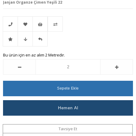
Janjan Organze Çimen Yeşili 22
Telefonla
Favorilere
İstek
Karşılaştır
İndirimli
Fiyat
Gelince
Bu ürün için en az alım 2 Metredir.
Sipariş
Ekle
Listeme
Ürün
Düşünce
Haber
Ekle
Haber
Ver
Ver
Tavsiye Et