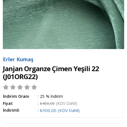
Erler Kumaş
Janjan Organze Çimen Yeşili 22
(J01ORG22)
İndirim Oranı
:
25
%
İndirim
Fiyat
:
₺400,00
(KDV Dahil)
İndirimli
:
₺300,00
(KDV Dahil)