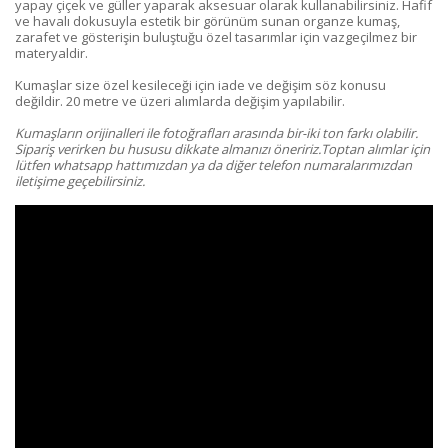
yapay çiçek ve güller yaparak aksesuar olarak kullanabilirsiniz. Hafif
ve havalı dokusuyla estetik bir görünüm sunan organze kumaş,
zarafet ve gösterişin buluştuğu özel tasarımlar için vazgeçilmez bir
materyaldir.
Kumaşlar size özel kesileceği için iade ve değişim söz konusu
değildir. 20 metre ve üzeri alımlarda değişim yapılabilir.
Kumaşların orijinalleri ile fotoğrafları arasında bir-iki ton farkı olabilir.
Sipariş verirken bu hususu dikkate almanızı öneririz.Toptan alımlar için
lütfen whatsapp hattımızdan ya da diğer telefon numaralarımızdan
iletişime geçebilirsiniz.