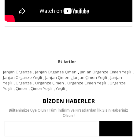
Etiketler
Janjan Organze
,
Janjan Organze Çimen
,
Janjan Organze Çimen Yeşili
,
Janjan Organze Yeşili
,
Janjan Çimen
,
Janjan Çimen Yeşili
,
Janjan
Yeşili
,
Organze
,
Organze Çimen
,
Organze Çimen Yeşili
,
Organze
Yeşili
,
Çimen
,
Çimen Yeşili
,
Yeşili
,
BIZDEN HABERLER
Bültenimize Üye Olun ! Tüm İndirim ve Fırsatlardan İlk Sizin Haberiniz
Olsun !