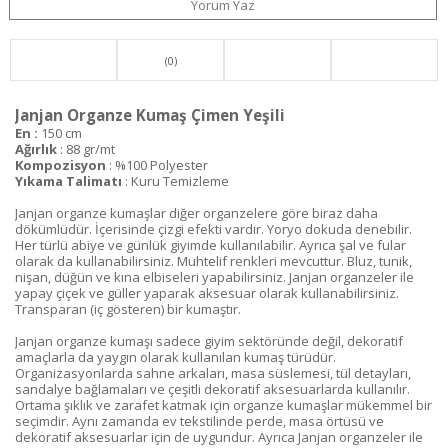
Yorum Yaz
(0)
Janjan Organze Kumaş Çimen Yeşili
En :
150 cm
Ağırlık
: 88 gr/mt
Kompozisyon
: %100 Polyester
Yıkama Talimatı
: Kuru Temizleme
Janjan organze kumaşlar diğer organzelere göre biraz daha
dökümlüdür. İçerisinde çizgi efekti vardır. Yoryo dokuda denebilir.
Her türlü abiye ve günlük giyimde kullanılabilir. Ayrıca şal ve fular
olarak da kullanabilirsiniz. Muhtelif renkleri mevcuttur. Bluz, tunik,
nişan, düğün ve kına elbiseleri yapabilirsiniz. Janjan organzeler ile
yapay çiçek ve güller yaparak aksesuar olarak kullanabilirsiniz.
Transparan (iç gösteren) bir kumaştır.
Janjan organze kumaşı sadece giyim sektöründe değil, dekoratif
amaçlarla da yaygın olarak kullanılan kumaş türüdür.
Organizasyonlarda sahne arkaları, masa süslemesi, tül detayları,
sandalye bağlamaları ve çeşitli dekoratif aksesuarlarda kullanılır.
Ortama şıklık ve zarafet katmak için organze kumaşlar mükemmel bir
seçimdir. Aynı zamanda ev tekstilinde perde, masa örtüsü ve
dekoratif aksesuarlar için de uygundur. Ayrıca Janjan organzeler ile