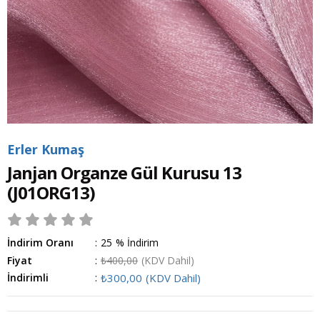
Erler Kumaş
Janjan Organze Gül Kurusu 13
(J01ORG13)
İndirim Oranı
:
25
%
İndirim
Fiyat
:
₺400,00
(KDV Dahil)
İndirimli
:
₺300,00
(KDV Dahil)