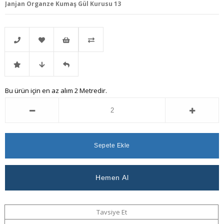
Janjan Organze Kumaş Gül Kurusu 13
Telefonla
Favorilere
İstek
Karşılaştır
İndirimli
Fiyat
Gelince
Bu ürün için en az alım 2 Metredir.
Sipariş
Ekle
Listeme
Ürün
Düşünce
Haber
Ekle
Haber
Ver
Ver
Tavsiye Et