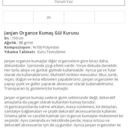
Yorum Yaz
(0)
Janjan Organze Kumaş Gül Kurusu
En :
150 cm
Ağırlık
: 88 gr/mt
Kompozisyon
: %100 Polyester
Yıkama Talimatı
: Kuru Temizleme
Janjan organze kumaşlar diğer organzelere göre biraz daha
dökümlüdür. İçerisinde çizgi efekti vardır. Yoryo dokuda denebilir.
Her türlü abiye ve günlük giyimde kullanılabilir. Ayrıca şal ve fular
olarak da kullanabilirsiniz. Muhtelif renkleri mevcuttur. Bluz, tunik,
nişan, düğün ve kına elbiseleri yapabilirsiniz. Janjan organzeler ile
yapay çiçek ve güller yaparak aksesuar olarak kullanabilirsiniz.
Transparan (iç gösteren) bir kumaştır.
Janjan organze kumaşı sadece giyim sektöründe değil, dekoratif
amaçlarla da yaygın olarak kullanılan kumaş türüdür.
Organizasyonlarda sahne arkaları, masa süslemesi, tül detayları,
sandalye bağlamaları ve çeşitli dekoratif aksesuarlarda kullanılır.
Ortama şıklık ve zarafet katmak için organze kumaşlar mükemmel bir
seçimdir. Aynı zamanda ev tekstilinde perde, masa örtüsü ve
dekoratif aksesuarlar için de uygundur. Ayrıca Janjan organzeler ile