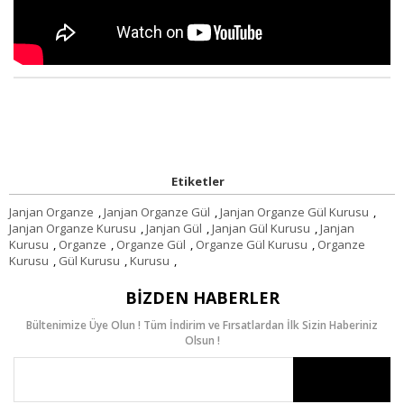
Etiketler
Janjan Organze
,
Janjan Organze Gül
,
Janjan Organze Gül Kurusu
,
Janjan Organze Kurusu
,
Janjan Gül
,
Janjan Gül Kurusu
,
Janjan
Kurusu
,
Organze
,
Organze Gül
,
Organze Gül Kurusu
,
Organze
Kurusu
,
Gül Kurusu
,
Kurusu
,
BIZDEN HABERLER
Bültenimize Üye Olun ! Tüm İndirim ve Fırsatlardan İlk Sizin Haberiniz
Olsun !