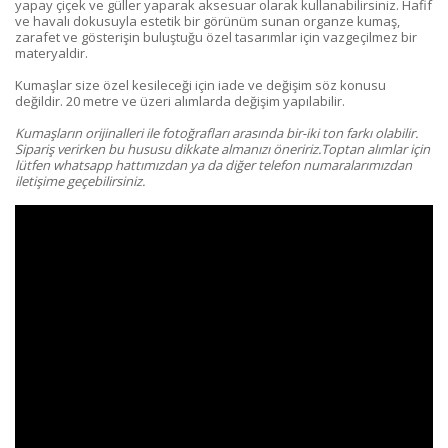
yapay çiçek ve güller yaparak aksesuar olarak kullanabilirsiniz. Hafif
ve havalı dokusuyla estetik bir görünüm sunan organze kumaş,
zarafet ve gösterişin buluştuğu özel tasarımlar için vazgeçilmez bir
materyaldir.
Kumaşlar size özel kesileceği için iade ve değişim söz konusu
değildir. 20 metre ve üzeri alımlarda değişim yapılabilir.
Kumaşların orijinalleri ile fotoğrafları arasında bir-iki ton farkı olabilir.
Sipariş verirken bu hususu dikkate almanızı öneririz.Toptan alımlar için
lütfen whatsapp hattımızdan ya da diğer telefon numaralarımızdan
iletişime geçebilirsiniz.