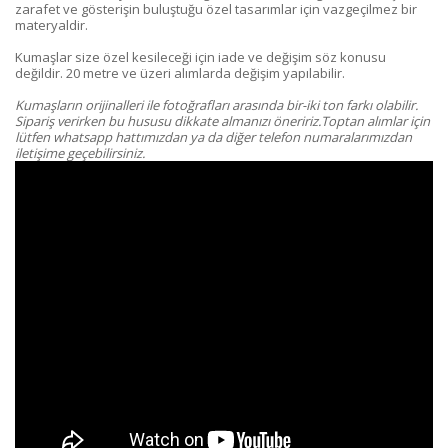
zarafet ve gösterişin buluştuğu özel tasarımlar için vazgeçilmez bir
materyaldir.
Kumaşlar size özel kesileceği için iade ve değişim söz konusu
değildir. 20 metre ve üzeri alımlarda değişim yapılabilir.
Kumaşların orijinalleri ile fotoğrafları arasında bir-iki ton farkı olabilir.
Sipariş verirken bu hususu dikkate almanızı öneririz.Toptan alımlar için
lütfen whatsapp hattımızdan ya da diğer telefon numaralarımızdan
iletişime geçebilirsiniz.