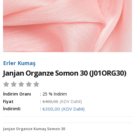
Erler Kumaş
Janjan Organze Somon 30
(J01ORG30)
İndirim Oranı
:
25
%
İndirim
Fiyat
:
₺400,00
(KDV Dahil)
İndirimli
:
₺300,00
(KDV Dahil)
Janjan Organze Kumaş Somon 30