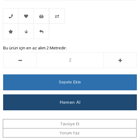
Telefonla
Favorilere
İstek
Karşılaştır
İndirimli
Fiyat
Gelince
Bu ürün için en az alım 2 Metredir.
Sipariş
Ekle
Listeme
Ürün
Düşünce
Haber
Ekle
Haber
Ver
Ver
Tavsiye Et
Yorum Yaz