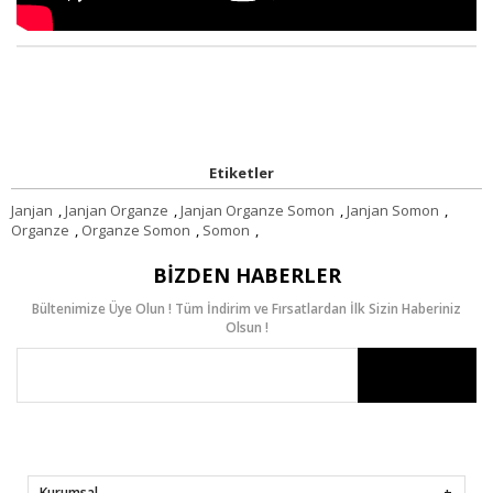
Etiketler
Janjan
,
Janjan Organze
,
Janjan Organze Somon
,
Janjan Somon
,
Organze
,
Organze Somon
,
Somon
,
BIZDEN HABERLER
Bültenimize Üye Olun ! Tüm İndirim ve Fırsatlardan İlk Sizin Haberiniz
Olsun !
Kurumsal