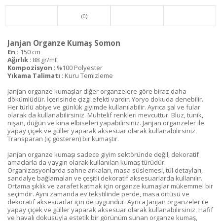
(0)
Janjan Organze Kumaş Somon
En :
150 cm
Ağırlık
: 88 gr/mt
Kompozisyon
: %100 Polyester
Yıkama Talimatı
: Kuru Temizleme
Janjan organze kumaşlar diğer organzelere göre biraz daha
dökümlüdür. İçerisinde çizgi efekti vardır. Yoryo dokuda denebilir.
Her türlü abiye ve günlük giyimde kullanılabilir. Ayrıca şal ve fular
olarak da kullanabilirsiniz. Muhtelif renkleri mevcuttur. Bluz, tunik,
nişan, düğün ve kına elbiseleri yapabilirsiniz. Janjan organzeler ile
yapay çiçek ve güller yaparak aksesuar olarak kullanabilirsiniz.
Transparan (iç gösteren) bir kumaştır.
Janjan organze kumaşı sadece giyim sektöründe değil, dekoratif
amaçlarla da yaygın olarak kullanılan kumaş türüdür.
Organizasyonlarda sahne arkaları, masa süslemesi, tül detayları,
sandalye bağlamaları ve çeşitli dekoratif aksesuarlarda kullanılır.
Ortama şıklık ve zarafet katmak için organze kumaşlar mükemmel bir
seçimdir. Aynı zamanda ev tekstilinde perde, masa örtüsü ve
dekoratif aksesuarlar için de uygundur. Ayrıca Janjan organzeler ile
yapay çiçek ve güller yaparak aksesuar olarak kullanabilirsiniz. Hafif
ve havalı dokusuyla estetik bir görünüm sunan organze kumaş,