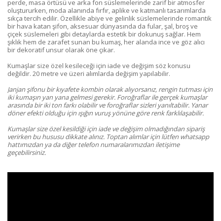
perde, masa örtüsü ve arka fon süslemelerinde zarif bir atmosfer
oluştururken, moda alanında fırfır, aplike ve katmanlı tasarımlarda
sıkça tercih edilir. Özellikle abiye ve gelinlik süslemelerinde romantik
bir hava katan şifon, aksesuar dünyasında da fular, şal, broş ve
çiçek süslemeleri gibi detaylarda estetik bir dokunuş sağlar. Hem
şıklık hem de zarafet sunan bu kumaş, her alanda ince ve göz alıcı
bir dekoratif unsur olarak öne çıkar.
Kumaşlar size özel kesileceği için iade ve değişim söz konusu
değildir. 20 metre ve üzeri alımlarda değişim yapılabilir.
Janjan şifonu bir kıyafete kombin olarak alıyorsanız, rengin tutması için
iki kumaşın yan yana gelmesi gerekir. Foroğraflar ile gerçek kumaşlar
arasında bir iki ton farkı olabilir ve foroğraflar sizleri yanıltabilir. Yanar
döner efekti olduğu için ışığın vuruş yönüne göre renk farklılaşabilir.
Kumaşlar size özel kesildiği için iade ve değişim olmadığından sipariş
verirken bu hususu dikkate alınız.
Toptan alımlar için lütfen whatsapp
hattımızdan ya da diğer telefon numaralarımızdan iletişime
geçebilirsiniz.