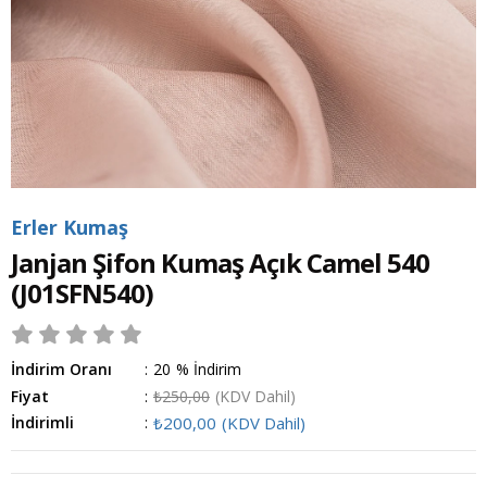
Erler Kumaş
Janjan Şifon Kumaş Açık Camel 540
(J01SFN540)
İndirim Oranı
:
20
%
İndirim
Fiyat
:
₺250,00
(KDV Dahil)
İndirimli
:
₺200,00
(KDV Dahil)