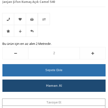
Janjan Şifon Kumaş Açık Camel 540
Telefonla
Favorilere
İstek
Karşılaştır
İndirimli
Fiyat
Gelince
Bu ürün için en az alım 2 Metredir.
Sipariş
Ekle
Listeme
Ürün
Düşünce
Haber
Ekle
Haber
Ver
Ver
Tavsiye Et