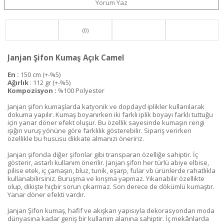
Yorum Yaz
(0)
Janjan Şifon Kumaş Açık Camel
En :
150 cm (+-%5)
Ağırlık
: 112 gr (+-%5)
Kompozisyon :
%100 Polyester
Janjan şifon kumaşlarda katyonik ve dopdayd iplikler kullanılarak
dokuma yapılır. Kumaş boyanırken iki farklı iplik boyayı farklı tuttuğu
için yanar döner efekt oluşur. Bu özellik sayesinde kumaşın rengi
ışığın vuruş yönüne göre farklılık gösterebilir. Sipariş verirken
özellikle bu hususu dikkate almanızı öneririz.
Janjan şifonda diğer şifonlar gibi transparan özelliğe sahiptir. İç
gösterir, astarlı kullanım önerilir. Janjan şifon her türlü abiye elbise,
pilise etek, iç çamaşırı, bluz, tunik, eşarp, fular vb ürünlerde rahatlıkla
kullanabilirsiniz. Buruşma ve kırışma yapmaz. Yıkanabilir özellikte
olup, dikişte hiçbir sorun çıkarmaz. Son derece de dökümlü kumaştır.
Yanar döner efekti vardır.
Janjan Şifon kumaş, hafif ve akışkan yapısıyla dekorasyondan moda
dünyasına kadar geniş bir kullanım alanına sahiptir. İç mekânlarda