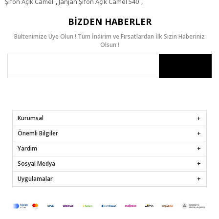
Şifon Açık Camel
,
Janjan Şifon Açık Camel 540
,
BIZDEN HABERLER
Bültenimize Üye Olun ! Tüm İndirim ve Fırsatlardan İlk Sizin Haberiniz
Olsun !
Kurumsal
Önemli Bilgiler
Yardım
Sosyal Medya
Uygulamalar