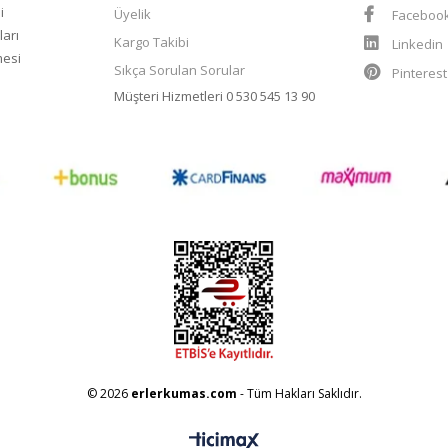
i
Üyelik
Faceboo
ları
Kargo Takibi
Linkedin
mesi
Sıkça Sorulan Sorular
Pinteres
Müşteri Hizmetleri
0 530 545 13 90
© 2026
erlerkumas.com
- Tüm Hakları Saklıdır.