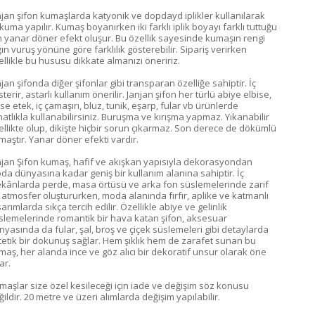
njan şifon kumaşlarda katyonik ve dopdayd iplikler kullanılarak
kuma yapılır. Kumaş boyanırken iki farklı iplik boyayı farklı tuttuğu
in yanar döner efekt oluşur. Bu özellik sayesinde kumaşın rengi
ğın vuruş yönüne göre farklılık gösterebilir. Sipariş verirken
ellikle bu hususu dikkate almanızı öneririz.
jan şifonda diğer şifonlar gibi transparan özelliğe sahiptir. İç
terir, astarlı kullanım önerilir. Janjan şifon her türlü abiye elbise,
ise etek, iç çamaşırı, bluz, tunik, eşarp, fular vb ürünlerde
hatlıkla kullanabilirsiniz. Buruşma ve kırışma yapmaz. Yıkanabilir
ellikte olup, dikişte hiçbir sorun çıkarmaz. Son derece de dökümlü
maştır. Yanar döner efekti vardır.
njan Şifon kumaş, hafif ve akışkan yapısıyla dekorasyondan
da dünyasına kadar geniş bir kullanım alanına sahiptir. İç
kânlarda perde, masa örtüsü ve arka fon süslemelerinde zarif
r atmosfer oluştururken, moda alanında fırfır, aplike ve katmanlı
arımlarda sıkça tercih edilir. Özellikle abiye ve gelinlik
slemelerinde romantik bir hava katan şifon, aksesuar
nyasında da fular, şal, broş ve çiçek süslemeleri gibi detaylarda
tetik bir dokunuş sağlar. Hem şıklık hem de zarafet sunan bu
maş, her alanda ince ve göz alıcı bir dekoratif unsur olarak öne
kar.
maşlar size özel kesileceği için iade ve değişim söz konusu
ildir. 20 metre ve üzeri alımlarda değişim yapılabilir.