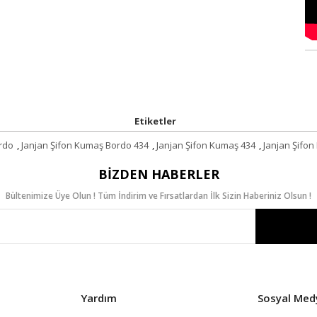
Etiketler
rdo
,
Janjan Şifon Kumaş Bordo 434
,
Janjan Şifon Kumaş 434
,
Janjan Şifon
BIZDEN HABERLER
Bültenimize Üye Olun ! Tüm İndirim ve Fırsatlardan İlk Sizin Haberiniz Olsun !
Yardım
Sosyal Med