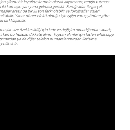
jan şifonu bir kıyafete kombin olarak alıyorsanız, rengin tutması
n iki kumaşın yan yana gelmesi gerekir. Foroğraflar ile gerçek
aşlar arasında bir iki ton farkı olabilir ve foroğraflar sizleri
ıltabilir. Yanar döner efekti olduğu için ışığın vuruş yönüne göre
k farklılaşabilir.
aşlar size özel kesildiği için iade ve değişim olmadığından sipariş
rirken bu hususu dikkate alınız.
Toptan alımlar için lütfen whatsapp
ttımızdan ya da diğer telefon numaralarımızdan iletişime
ebilirsiniz.