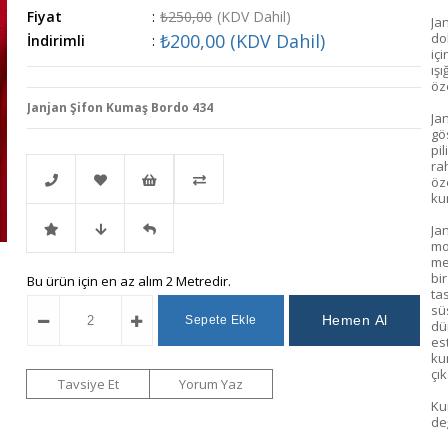
Fiyat
:
₺250,00
(KDV Dahil)
Ja
₺200,00
(KDV Dahil)
do
İndirimli
:
iç
ışı
öz
Janjan Şifon Kumaş Bordo 434
Jan
gös
pil
ra
öz
ku
Ja
Telefonla
Favorilere
İstek
Karşılaştır
mo
me
bi
İndirimli
Fiyat
Gelince
Bu ürün için en az alım 2 Metredir.
Sipariş
Ekle
Listeme
tas
sü
dü
Ürün
Düşünce
Haber
Ekle
es
ku
çı
Haber
Ver
Tavsiye Et
Yorum Yaz
Ku
değ
Ver