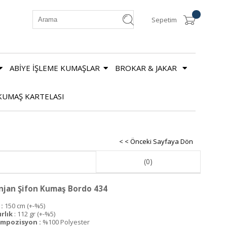
Sepetim
ABİYE İŞLEME KUMAŞLAR
BROKAR & JAKAR
KUMAŞ KARTELASI
< < Önceki Sayfaya Dön
(0)
njan Şifon Kumaş Bordo 434
:
150 cm (+-%5)
ırlık
: 112 gr (+-%5)
mpozisyon :
%100 Polyester