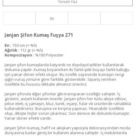
Yorum Yaz
(0)
Janjan Şifon Kumaş Fuşya 271
En :
150 cm (+-%5)
Ağırlık
: 112 gr (+-%5)
Kompozisyon :
%100 Polyester
Janjan şifon kumaşlarda katyonik ve dopdayd iplikler kullanılarak
dokuma yapılır. Kumaş boyanırken iki farklı iplik boyayı farklı tuttuğu
için yanar döner efekt oluşur. Bu özellik sayesinde kumaşın rengi
ışığın vuruş yönüne göre farklılık gösterebilir. Sipariş verirken
özellikle bu hususu dikkate almanızı öneririz.
Janjan şifonda diğer şifonlar gibi transparan özelliğe sahiptir. İç
gösterir, astarlı kullanım önerilir. Janjan şifon her türlü abiye elbise,
pilise etek, iç çamaşırı, bluz, tunik, eşarp, fular vb ürünlerde rahatlıkla
kullanabilirsiniz. Buruşma ve kırışma yapmaz. Yıkanabilir özellikte
olup, dikişte hiçbir sorun çıkarmaz. Son derece de dökümlü kumaştır.
Yanar döner efekti vardır.
Janjan Şifon kumaş, hafif ve akışkan yapısıyla dekorasyondan moda
dünyasına kadar geniş bir kullanım alanına sahiptir. İç mekânlarda