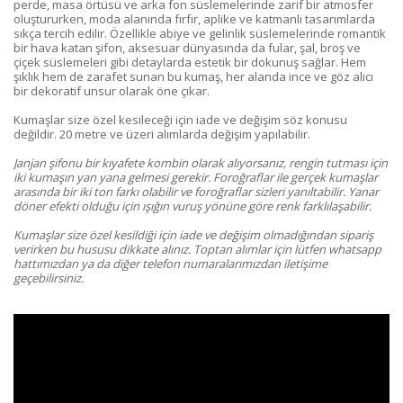
perde, masa örtüsü ve arka fon süslemelerinde zarif bir atmosfer
oluştururken, moda alanında fırfır, aplike ve katmanlı tasarımlarda
sıkça tercih edilir. Özellikle abiye ve gelinlik süslemelerinde romantik
bir hava katan şifon, aksesuar dünyasında da fular, şal, broş ve
çiçek süslemeleri gibi detaylarda estetik bir dokunuş sağlar. Hem
şıklık hem de zarafet sunan bu kumaş, her alanda ince ve göz alıcı
bir dekoratif unsur olarak öne çıkar.
Kumaşlar size özel kesileceği için iade ve değişim söz konusu
değildir. 20 metre ve üzeri alımlarda değişim yapılabilir.
Janjan şifonu bir kıyafete kombin olarak alıyorsanız, rengin tutması için
iki kumaşın yan yana gelmesi gerekir. Foroğraflar ile gerçek kumaşlar
arasında bir iki ton farkı olabilir ve foroğraflar sizleri yanıltabilir. Yanar
döner efekti olduğu için ışığın vuruş yönüne göre renk farklılaşabilir.
Kumaşlar size özel kesildiği için iade ve değişim olmadığından sipariş
verirken bu hususu dikkate alınız.
Toptan alımlar için lütfen whatsapp
hattımızdan ya da diğer telefon numaralarımızdan iletişime
geçebilirsiniz.