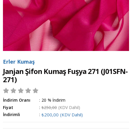
Erler Kumaş
Janjan Şifon Kumaş Fuşya 271
(J01SFN-
271)
İndirim Oranı
:
20
%
İndirim
Fiyat
:
₺250,00
(KDV Dahil)
İndirimli
:
₺200,00
(KDV Dahil)