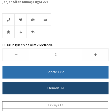
Janjan Şifon Kumaş Fuşya 271
Telefonla
Favorilere
İstek
Karşılaştır
İndirimli
Fiyat
Gelince
Bu ürün için en az alım 2 Metredir.
Sipariş
Ekle
Listeme
Ürün
Düşünce
Haber
Ekle
Haber
Ver
Ver
Tavsiye Et