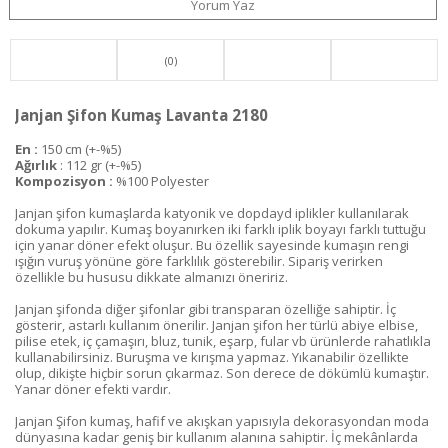
Yorum Yaz
(0)
Janjan Şifon Kumaş Lavanta 2180
En :
150 cm (+-%5)
Ağırlık
: 112 gr (+-%5)
Kompozisyon :
%100 Polyester
Janjan şifon kumaşlarda katyonik ve dopdayd iplikler kullanılarak
dokuma yapılır. Kumaş boyanırken iki farklı iplik boyayı farklı tuttuğu
için yanar döner efekt oluşur. Bu özellik sayesinde kumaşın rengi
ışığın vuruş yönüne göre farklılık gösterebilir. Sipariş verirken
özellikle bu hususu dikkate almanızı öneririz.
Janjan şifonda diğer şifonlar gibi transparan özelliğe sahiptir. İç
gösterir, astarlı kullanım önerilir. Janjan şifon her türlü abiye elbise,
pilise etek, iç çamaşırı, bluz, tunik, eşarp, fular vb ürünlerde rahatlıkla
kullanabilirsiniz. Buruşma ve kırışma yapmaz. Yıkanabilir özellikte
olup, dikişte hiçbir sorun çıkarmaz. Son derece de dökümlü kumaştır.
Yanar döner efekti vardır.
Janjan Şifon kumaş, hafif ve akışkan yapısıyla dekorasyondan moda
dünyasına kadar geniş bir kullanım alanına sahiptir. İç mekânlarda