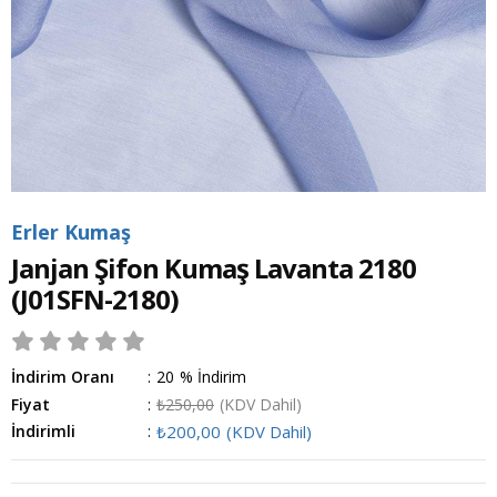
Erler Kumaş
Janjan Şifon Kumaş Lavanta 2180
(J01SFN-2180)
İndirim Oranı
:
20
%
İndirim
Fiyat
:
₺250,00
(KDV Dahil)
İndirimli
:
₺200,00
(KDV Dahil)