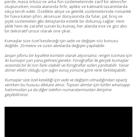
perde, masa örtüsü ve arka fon süslemelerinde zarif bir atmosfer
oluştururken, moda alanında fırfır, aplike ve katmanlı tasarımlarda
sıkça tercih edilir. Özellikle abiye ve gelinlik süslemelerinde romantik
bir hava katan şifon, aksesuar dünyasında da fular, şal, broş ve
çiçek süslemeleri gibi detaylarda estetik bir dokunuş sağlar. Hem
şıklık hem de zarafet sunan bu kumaş, her alanda ince ve göz alıcı
bir dekoratif unsur olarak öne çıkar.
Kumaşlar size özel kesileceği için iade ve değişim söz konusu
değildir. 20 metre ve üzeri alımlarda değişim yapılabilir.
Janjan şifonu bir kıyafete kombin olarak alıyorsanız, rengin tutması için
iki kumaşın yan yana gelmesi gerekir. Foroğraflar ile gerçek kumaşlar
arasında bir iki ton farkı olabilir ve foroğraflar sizleri yanıltabilir. Yanar
döner efekti olduğu için ışığın vuruş yönüne göre renk farklılaşabilir.
Kumaşlar size özel kesildiği için iade ve değişim olmadığından sipariş
verirken bu hususu dikkate alınız.
Toptan alımlar için lütfen whatsapp
hattımızdan ya da diğer telefon numaralarımızdan iletişime
geçebilirsiniz.