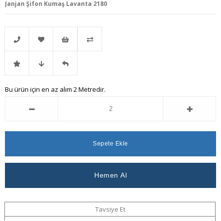
Janjan Şifon Kumaş Lavanta 2180
Telefonla
Favorilere
İstek
Karşılaştır
İndirimli
Fiyat
Gelince
Bu ürün için en az alım 2 Metredir.
Sipariş
Ekle
Listeme
Ürün
Düşünce
Haber
Ekle
Haber
Ver
Ver
Tavsiye Et