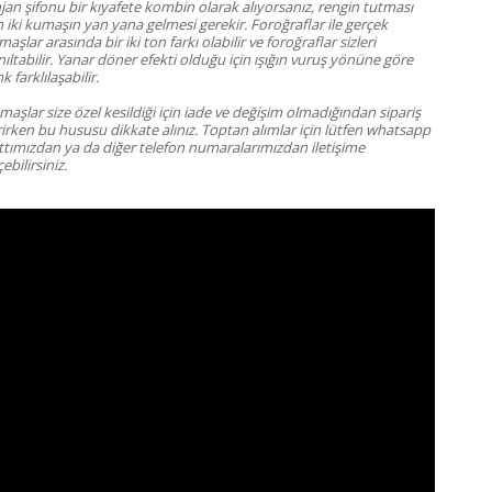
jan şifonu bir kıyafete kombin olarak alıyorsanız, rengin tutması
n iki kumaşın yan yana gelmesi gerekir. Foroğraflar ile gerçek
aşlar arasında bir iki ton farkı olabilir ve foroğraflar sizleri
ıltabilir. Yanar döner efekti olduğu için ışığın vuruş yönüne göre
k farklılaşabilir.
aşlar size özel kesildiği için iade ve değişim olmadığından sipariş
rirken bu hususu dikkate alınız.
Toptan alımlar için lütfen whatsapp
ttımızdan ya da diğer telefon numaralarımızdan iletişime
ebilirsiniz.