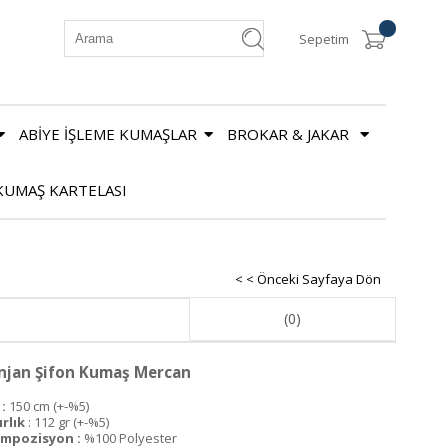
Sepetim
ABİYE İŞLEME KUMAŞLAR
BROKAR & JAKAR
KUMAŞ KARTELASI
< < Önceki Sayfaya Dön
(0)
njan Şifon Kumaş Mercan
:
150 cm (+-%5)
ırlık
: 112 gr (+-%5)
mpozisyon :
%100 Polyester