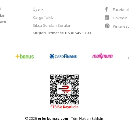
i
Üyelik
Faceboo
ları
Kargo Takibi
Linkedin
mesi
Sıkça Sorulan Sorular
Pinteres
Müşteri Hizmetleri
0 530 545 13 90
© 2026
erlerkumas.com
- Tüm Hakları Saklıdır.