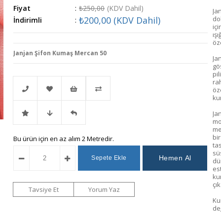
Fiyat
:
₺250,00
(KDV Dahil)
Ja
₺200,00
(KDV Dahil)
do
İndirimli
:
iç
ışı
öz
Janjan Şifon Kumaş Mercan 50
Jan
gös
pil
ra
öz
ku
Ja
Telefonla
Favorilere
İstek
Karşılaştır
mo
me
bi
İndirimli
Fiyat
Gelince
Bu ürün için en az alım 2 Metredir.
Sipariş
Ekle
Listeme
tas
sü
dü
Ürün
Düşünce
Haber
Ekle
es
ku
çı
Haber
Ver
Tavsiye Et
Yorum Yaz
Ku
değ
Ver