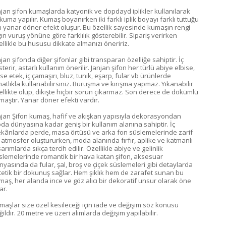
njan şifon kumaşlarda katyonik ve dopdayd iplikler kullanılarak
kuma yapılır. Kumaş boyanırken iki farklı iplik boyayı farklı tuttuğu
in yanar döner efekt oluşur. Bu özellik sayesinde kumaşın rengi
ğın vuruş yönüne göre farklılık gösterebilir. Sipariş verirken
ellikle bu hususu dikkate almanızı öneririz.
jan şifonda diğer şifonlar gibi transparan özelliğe sahiptir. İç
terir, astarlı kullanım önerilir. Janjan şifon her türlü abiye elbise,
ise etek, iç çamaşırı, bluz, tunik, eşarp, fular vb ürünlerde
hatlıkla kullanabilirsiniz. Buruşma ve kırışma yapmaz. Yıkanabilir
ellikte olup, dikişte hiçbir sorun çıkarmaz. Son derece de dökümlü
maştır. Yanar döner efekti vardır.
njan Şifon kumaş, hafif ve akışkan yapısıyla dekorasyondan
da dünyasına kadar geniş bir kullanım alanına sahiptir. İç
kânlarda perde, masa örtüsü ve arka fon süslemelerinde zarif
r atmosfer oluştururken, moda alanında fırfır, aplike ve katmanlı
arımlarda sıkça tercih edilir. Özellikle abiye ve gelinlik
slemelerinde romantik bir hava katan şifon, aksesuar
nyasında da fular, şal, broş ve çiçek süslemeleri gibi detaylarda
tetik bir dokunuş sağlar. Hem şıklık hem de zarafet sunan bu
maş, her alanda ince ve göz alıcı bir dekoratif unsur olarak öne
kar.
maşlar size özel kesileceği için iade ve değişim söz konusu
ildir. 20 metre ve üzeri alımlarda değişim yapılabilir.