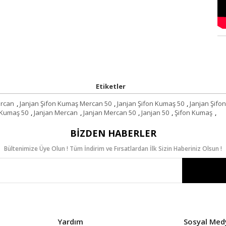
Etiketler
ercan
,
Janjan Şifon Kumaş Mercan 50
,
Janjan Şifon Kumaş 50
,
Janjan Şifo
 Kumaş 50
,
Janjan Mercan
,
Janjan Mercan 50
,
Janjan 50
,
Şifon Kumaş
,
BIZDEN HABERLER
Bültenimize Üye Olun ! Tüm İndirim ve Fırsatlardan İlk Sizin Haberiniz Olsun !
Yardım
Sosyal Med