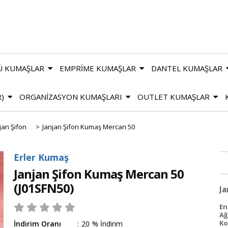
Ü KUMAŞLAR
EMPRİME KUMAŞLAR
DANTEL KUMAŞLAR
R)
ORGANİZASYON KUMAŞLARI
OUTLET KUMAŞLAR
jan Şifon
>
Janjan Şifon Kumaş Mercan 50
Erler Kumaş
Janjan Şifon Kumaş Mercan 50
(J01SFN50)
Ja
En 
Ağ
Ko
İndirim Oranı
:
20
%
İndirim