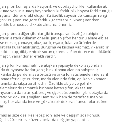
njan şifon kumaşlarda katyonik ve dopdayd iplikler kullanılarak
kuma yapılır. Kumaş boyanırken iki farklı iplik boyayı farklı tuttuğu
in yanar döner efekt oluşur. Bu özellik sayesinde kumaşın rengi
ğın vuruş yönüne göre farklılık gösterebilir. Sipariş verirken
ellikle bu hususu dikkate almanızı öneririz.
jan şifonda diğer şifonlar gibi transparan özelliğe sahiptir. İç
terir, astarlı kullanım önerilir. Janjan şifon her türlü abiye elbise,
ise etek, iç çamaşırı, bluz, tunik, eşarp, fular vb ürünlerde
hatlıkla kullanabilirsiniz. Buruşma ve kırışma yapmaz. Yıkanabilir
ellikte olup, dikişte hiçbir sorun çıkarmaz. Son derece de dökümlü
maştır. Yanar döner efekti vardır.
njan Şifon kumaş, hafif ve akışkan yapısıyla dekorasyondan
da dünyasına kadar geniş bir kullanım alanına sahiptir. İç
kânlarda perde, masa örtüsü ve arka fon süslemelerinde zarif
r atmosfer oluştururken, moda alanında fırfır, aplike ve katmanlı
arımlarda sıkça tercih edilir. Özellikle abiye ve gelinlik
slemelerinde romantik bir hava katan şifon, aksesuar
nyasında da fular, şal, broş ve çiçek süslemeleri gibi detaylarda
tetik bir dokunuş sağlar. Hem şıklık hem de zarafet sunan bu
maş, her alanda ince ve göz alıcı bir dekoratif unsur olarak öne
kar.
maşlar size özel kesileceği için iade ve değişim söz konusu
ildir. 20 metre ve üzeri alımlarda değişim yapılabilir.