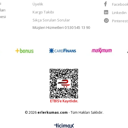
i
Üyelik
Faceboo
ları
Kargo Takibi
Linkedin
mesi
Sıkça Sorulan Sorular
Pinteres
Müşteri Hizmetleri
0 530 545 13 90
© 2026
erlerkumas.com
- Tüm Hakları Saklıdır.