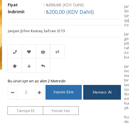
Fiyat
:
₺250,00
(KDV Dahil)
Ja
₺200,00
(KDV Dahil)
do
İndirimli
:
iç
ışı
öz
Janjan Şifon Kumaş Safran 2173
Jan
gös
pil
ra
öz
ku
Ja
Telefonla
Favorilere
İstek
Karşılaştır
mo
me
bi
İndirimli
Fiyat
Gelince
Bu ürün için en az alım 2 Metredir.
Sipariş
Ekle
Listeme
tas
sü
dü
Ürün
Düşünce
Haber
Ekle
es
ku
çı
Haber
Ver
Tavsiye Et
Yorum Yaz
Ku
değ
Ver