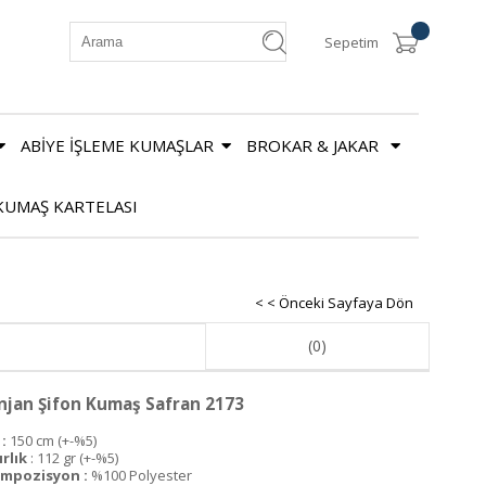
Sepetim
ABİYE İŞLEME KUMAŞLAR
BROKAR & JAKAR
KUMAŞ KARTELASI
< < Önceki Sayfaya Dön
(0)
njan Şifon Kumaş Safran 2173
:
150 cm (+-%5)
ırlık
: 112 gr (+-%5)
mpozisyon :
%100 Polyester