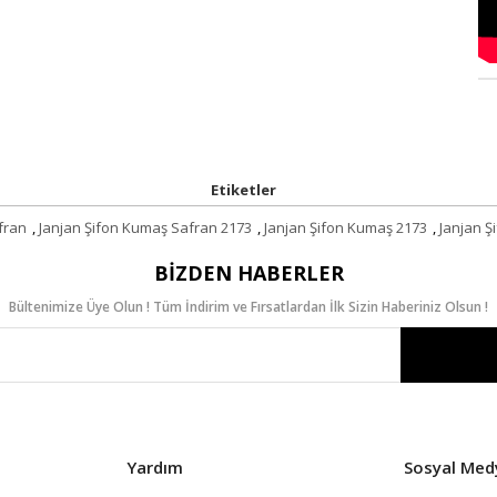
Etiketler
fran
,
Janjan Şifon Kumaş Safran 2173
,
Janjan Şifon Kumaş 2173
,
Janjan Ş
BIZDEN HABERLER
Bültenimize Üye Olun ! Tüm İndirim ve Fırsatlardan İlk Sizin Haberiniz Olsun !
Yardım
Sosyal Med