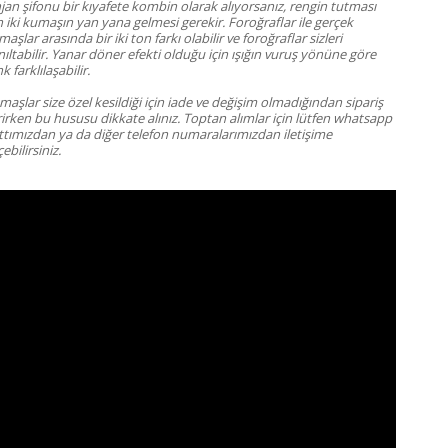
jan şifonu bir kıyafete kombin olarak alıyorsanız, rengin tutması
n iki kumaşın yan yana gelmesi gerekir. Foroğraflar ile gerçek
aşlar arasında bir iki ton farkı olabilir ve foroğraflar sizleri
ıltabilir. Yanar döner efekti olduğu için ışığın vuruş yönüne göre
k farklılaşabilir.
aşlar size özel kesildiği için iade ve değişim olmadığından sipariş
rirken bu hususu dikkate alınız.
Toptan alımlar için lütfen whatsapp
ttımızdan ya da diğer telefon numaralarımızdan iletişime
ebilirsiniz.