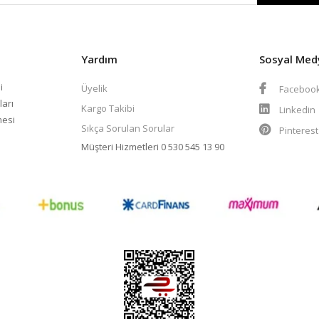
Yardım
Sosyal Med
i
Üyelik
Faceboo
ları
Kargo Takibi
Linkedin
mesi
Sıkça Sorulan Sorular
Pinteres
Müşteri Hizmetleri
0 530 545 13 90