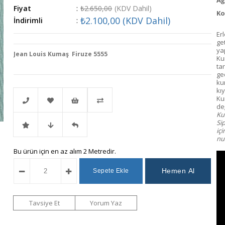
Fiyat
:
₺2.650,00
(KDV Dahil)
Ko
₺2.100,00
(KDV Dahil)
İndirimli
:
Erl
ge
ya
Jean Louis Kumaş Firuze 5555
Ku
ta
gec
ku
kı
Ku
değ
Kum
Si
Telefonla
Favorilere
İstek
Karşılaştır
iç
num
İndirimli
Fiyat
Gelince
Bu ürün için en az alım 2 Metredir.
Sipariş
Ekle
Listeme
Ürün
Düşünce
Haber
Ekle
Haber
Ver
Tavsiye Et
Yorum Yaz