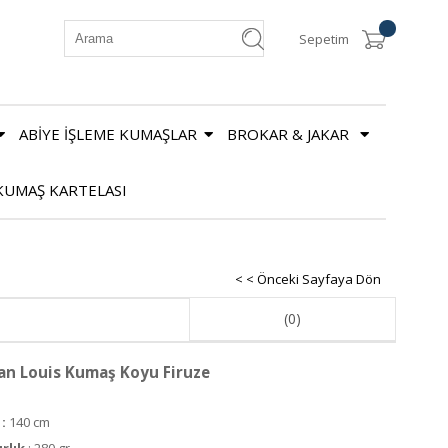
Sepetim
ABİYE İŞLEME KUMAŞLAR
BROKAR & JAKAR
KUMAŞ KARTELASI
< < Önceki Sayfaya Dön
(0)
an Louis Kumaş Koyu Firuze
:
140 cm
ırlık
: 280 gr