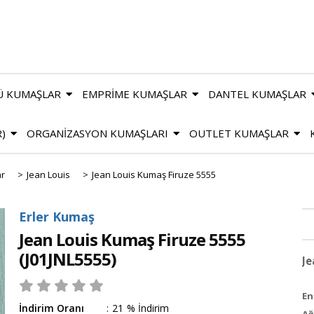
Ü KUMAŞLAR
EMPRİME KUMAŞLAR
DANTEL KUMAŞLAR
R)
ORGANİZASYON KUMAŞLARI
OUTLET KUMAŞLAR
ar
>
Jean Louis
>
Jean Louis Kumaş Firuze 5555
Erler Kumaş
Jean Louis Kumaş Firuze 5555
(J01JNL5555)
Je
En 
İndirim Oranı
:
21
%
İndirim
Ağ