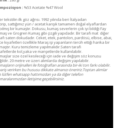
mpozisyon :
%53 Acetate %47 Wool
er tekstilin ilk göz ağrısı. 1992 yılında beri İtalyadan
tirip, sattığımız yün / acetat karışık tamamen doğal elyaflardan
pılmış bir kumaştır. Dokusu, kumaş severlerin çok iyi bildiği Fay
maş ve Grogren Kumaş gibi çizgili yapıdadır. Bir tarafı mat diğer
rafı saten dokudadır. Ceket, etek, pantolon, pardösü, elbise, abai,
e kıyafetleri özellikle Maraş işi yapanların tercih ettiği harika bir
maştır. Kuru temizleme yapılmalıdır.Saten tarafı
yafetlerde kol,yaka ve manşetlerde kullanılabilir.
maşlar size özel kesileceği için iade ve değişim söz konusu
ildir. 20 metre ve üzeri alımlarda değişim yapılabilir.
aşların orijinalleri ile fotoğrafları arasında bir-iki ton farkı olabilir.
pariş verirken bu hususu dikkate almanızı öneririz.Toptan alımlar
in lütfen whatsapp hattımızdan ya da diğer telefon
aralarımızdan iletişime geçebilirsiniz.