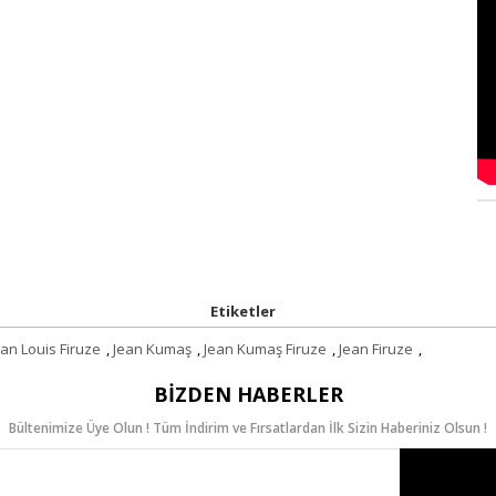
Ver
Etiketler
ean Louis Firuze
,
Jean Kumaş
,
Jean Kumaş Firuze
,
Jean Firuze
,
BIZDEN HABERLER
Bültenimize Üye Olun ! Tüm İndirim ve Fırsatlardan İlk Sizin Haberiniz Olsun !