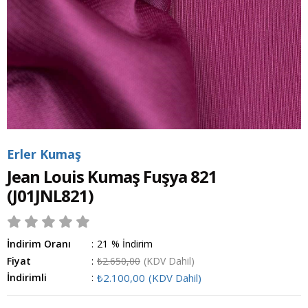
Erler Kumaş
Jean Louis Kumaş Fuşya 821
(J01JNL821)
İndirim Oranı
:
21
%
İndirim
Fiyat
:
₺2.650,00
(KDV Dahil)
İndirimli
:
₺2.100,00
(KDV Dahil)