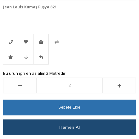
Jean Louis Kumaş Fuşya 821
Telefonla
Favorilere
İstek
Karşılaştır
İndirimli
Fiyat
Gelince
Bu ürün için en az alım 2 Metredir.
Sipariş
Ekle
Listeme
Ürün
Düşünce
Haber
Ekle
Haber
Ver
Ver