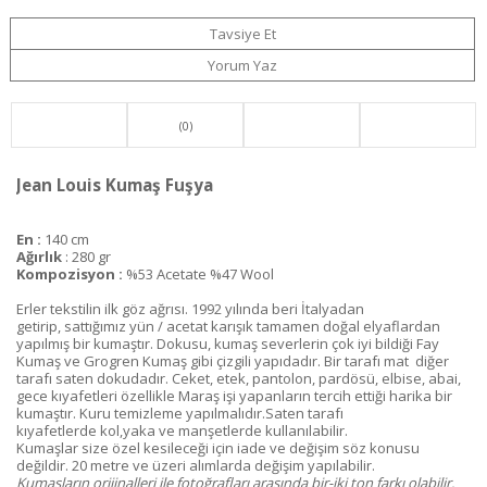
Tavsiye Et
Yorum Yaz
(0)
Jean Louis Kumaş Fuşya
En :
140 cm
Ağırlık
: 280 gr
Kompozisyon :
%53 Acetate %47 Wool
Erler tekstilin ilk göz ağrısı. 1992 yılında beri İtalyadan
getirip, sattığımız yün / acetat karışık tamamen doğal elyaflardan
yapılmış bir kumaştır. Dokusu, kumaş severlerin çok iyi bildiği Fay
Kumaş ve Grogren Kumaş gibi çizgili yapıdadır. Bir tarafı mat diğer
tarafı saten dokudadır. Ceket, etek, pantolon, pardösü, elbise, abai,
gece kıyafetleri özellikle Maraş işi yapanların tercih ettiği harika bir
kumaştır. Kuru temizleme yapılmalıdır.Saten tarafı
kıyafetlerde kol,yaka ve manşetlerde kullanılabilir.
Kumaşlar size özel kesileceği için iade ve değişim söz konusu
değildir. 20 metre ve üzeri alımlarda değişim yapılabilir.
Kumaşların orijinalleri ile fotoğrafları arasında bir-iki ton farkı olabilir.