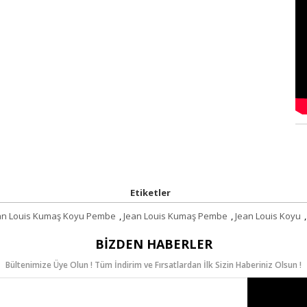
Ver
Etiketler
an Louis Kumaş Koyu Pembe
,
Jean Louis Kumaş Pembe
,
Jean Louis Koyu
,
BIZDEN HABERLER
Bültenimize Üye Olun ! Tüm İndirim ve Fırsatlardan İlk Sizin Haberiniz Olsun !