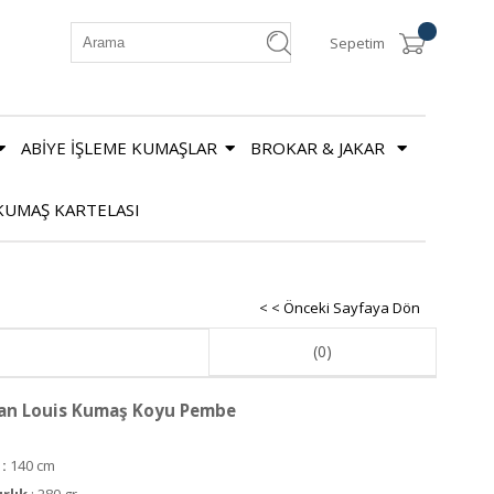
Sepetim
ABİYE İŞLEME KUMAŞLAR
BROKAR & JAKAR
KUMAŞ KARTELASI
< < Önceki Sayfaya Dön
(0)
ean Louis Kumaş Koyu Pembe
:
140 cm
ırlık
: 280 gr