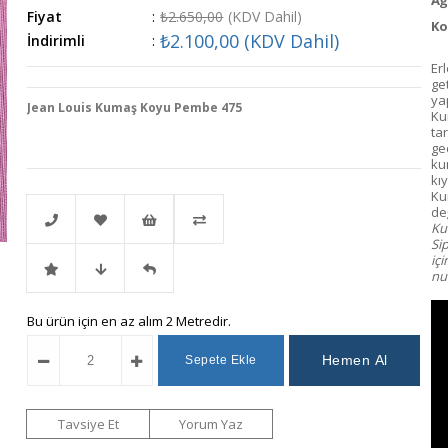
Fiyat
:
₺2.650,00
(KDV Dahil)
Ko
₺2.100,00
(KDV Dahil)
İndirimli
:
Erl
ge
ya
Jean Louis Kumaş Koyu Pembe 475
Ku
ta
gec
ku
kı
Ku
değ
Kum
Si
iç
Telefonla
Favorilere
İstek
Karşılaştır
num
İndirimli
Fiyat
Gelince
Bu ürün için en az alım 2 Metredir.
Sipariş
Ekle
Listeme
Ürün
Düşünce
Haber
Ekle
Haber
Ver
Tavsiye Et
Yorum Yaz