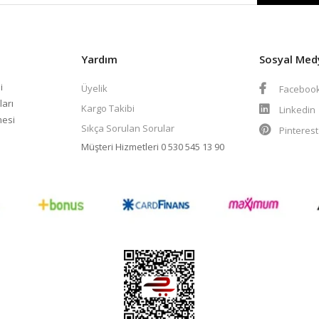
Yardım
Sosyal Med
i
Üyelik
Faceboo
ları
Kargo Takibi
Linkedin
mesi
Sıkça Sorulan Sorular
Pinteres
Müşteri Hizmetleri
0 530 545 13 90