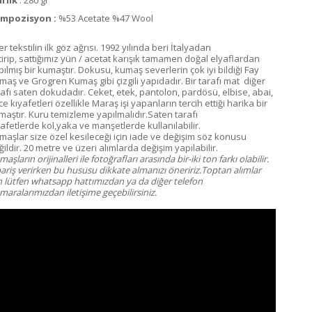
mpozisyon :
%53 Acetate %47 Wool
er tekstilin ilk göz ağrısı. 1992 yılında beri İtalyadan
tirip, sattığımız yün / acetat karışık tamamen doğal elyaflardan
pılmış bir kumaştır. Dokusu, kumaş severlerin çok iyi bildiği Fay
maş ve Grogren Kumaş gibi çizgili yapıdadır. Bir tarafı mat diğer
rafı saten dokudadır. Ceket, etek, pantolon, pardösü, elbise, abai,
e kıyafetleri özellikle Maraş işi yapanların tercih ettiği harika bir
maştır. Kuru temizleme yapılmalıdır.Saten tarafı
yafetlerde kol,yaka ve manşetlerde kullanılabilir.
maşlar size özel kesileceği için iade ve değişim söz konusu
ildir. 20 metre ve üzeri alımlarda değişim yapılabilir.
aşların orijinalleri ile fotoğrafları arasında bir-iki ton farkı olabilir.
pariş verirken bu hususu dikkate almanızı öneririz.Toptan alımlar
in lütfen whatsapp hattımızdan ya da diğer telefon
aralarımızdan iletişime geçebilirsiniz.