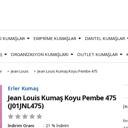
Ü KUMAŞLAR
EMPRİME KUMAŞLAR
DANTEL KUMAŞLAR
R)
ORGANİZASYON KUMAŞLARI
OUTLET KUMAŞLAR
ar
>
Jean Louis
>
Jean Louis Kumaş Koyu Pembe 475
Erler Kumaş
Jean Louis Kumaş Koyu Pembe 475
(J01JNL475)
J
En 
İndirim Oranı
:
21
%
İndirim
Ağ