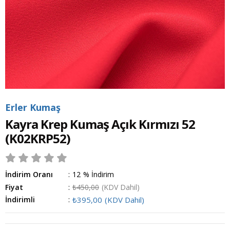
Erler Kumaş
Kayra Krep Kumaş Açık Kırmızı 52
(K02KRP52)
İndirim Oranı
:
12
%
İndirim
Fiyat
:
₺450,00
(KDV Dahil)
İndirimli
:
₺395,00
(KDV Dahil)