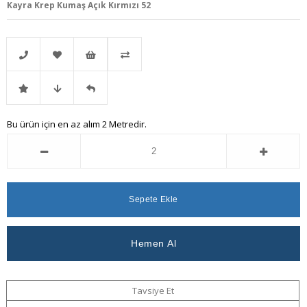
Kayra Krep Kumaş Açık Kırmızı 52
Telefonla
Favorilere
İstek
Karşılaştır
İndirimli
Fiyat
Gelince
Bu ürün için en az alım 2 Metredir.
Sipariş
Ekle
Listeme
Ürün
Düşünce
Haber
Ekle
Haber
Ver
Ver
Tavsiye Et