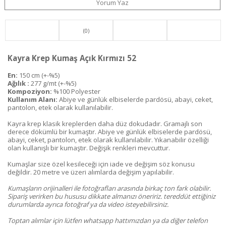
Yorum Yaz
(0)
Kayra Krep Kumaş Açık Kırmızı 52
En:
150 cm (+-%5)
Ağılık :
277 g/mt (+-%5)
Kompoziyon:
%100 Polyester
Kullanım Alanı:
Abiye ve günlük elbiselerde pardösü, abayi, ceket,
pantolon, etek olarak kullanılabilir.
Kayra krep klasik kreplerden daha düz dokudadır. Gramajlı son
derece dökümlü bir kumaştır. Abiye ve günlük elbiselerde pardösü,
abayi, ceket, pantolon, etek olarak kullanılabilir. Yıkanabilir özelliği
olan kullanışlı bir kumaştır. Değişik renkleri mevcuttur.
Kumaşlar size özel kesileceği için iade ve değişim söz konusu
değildir. 20 metre ve üzeri alımlarda değişim yapılabilir.
Kumaşların orijinalleri ile fotoğrafları arasında birkaç ton fark olabilir.
Sipariş verirken bu hususu dikkate almanızı öneririz. tereddüt ettiğiniz
durumlarda ayrıca fotoğraf ya da video isteyebilirsiniz.
Toptan alımlar için lütfen whatsapp hattımızdan ya da diğer telefon