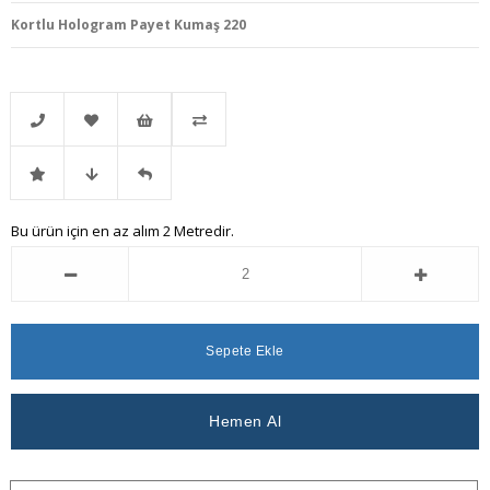
Kortlu Hologram Payet Kumaş 220
Telefonla
Favorilere
İstek
Karşılaştır
İndirimli
Fiyat
Gelince
Bu ürün için en az alım 2 Metredir.
Sipariş
Ekle
Listeme
Ürün
Düşünce
Haber
Ekle
Haber
Ver
Ver