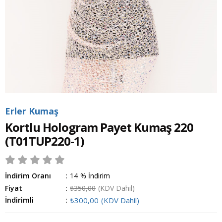
Erler Kumaş
Kortlu Hologram Payet Kumaş 220
(T01TUP220-1)
İndirim Oranı
:
14
%
İndirim
Fiyat
:
₺350,00
(KDV Dahil)
İndirimli
:
₺300,00
(KDV Dahil)