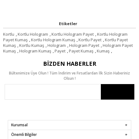
Etiketler
Kortlu
,
Kortlu Hologram
,
Kortlu Hologram Payet
,
Kortlu Hologram
Payet Kumaş
,
Kortlu Hologram Kumaş
,
Kortlu Payet
,
Kortlu Payet
Kumaş
,
Kortlu Kumaş
,
Hologram
,
Hologram Payet
,
Hologram Payet
Kumaş
,
Hologram Kumaş
,
Payet
,
Payet Kumaş
,
Kumaş
,
BIZDEN HABERLER
Bültenimize Üye Olun ! Tüm İndirim ve Fırsatlardan İlk Sizin Haberiniz
Olsun !
Kurumsal
Önemli Bilgiler