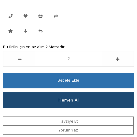
Telefonla
Favorilere
İstek
Karşılaştır
İndirimli
Fiyat
Gelince
Bu ürün için en az alım 2 Metredir.
Sipariş
Ekle
Listeme
Ürün
Düşünce
Haber
Ekle
Haber
Ver
Ver
Tavsiye Et
Yorum Yaz