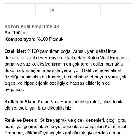
(0)
Koton Vual Emprime 03
En:
 150cm
Kompozisyon:
 %100 Pamuk
Özellikler: 
%100 pamuktan doğal yapısı, yarı şeffaf ince 
dokusu ve zarif desenleriyle dikkat çeken Koton Vual Emprime, 
bahar ve yaz koleksiyonlarının en çok tercih edilen pamuklu 
dokuma kumaşları arasında yer alıyor. Hafif ve nefes alabilir 
özelliğe sahip olan bu kumaş, teni rahatsız etmeyen yumuşak 
tuşesi ve hipoalerjenik özelliğiyle hassas ciltler için de 
uygundur. 
Kullanım Alanı: 
Koton Vual Emprime ile gömlek, bluz, tunik, 
elbise, etek, şal, fular dikebilirsiniz.
Renk ve Desen: 
 Stilize yaprak ve çiçek desenleri, çizgi, çıtır, 
puantiye, geometrik ve soyut desenlere sahip olan Koton Vual 
Emprime, dökümlü yapısıyla zarif günlük giysilerde katmanlı 